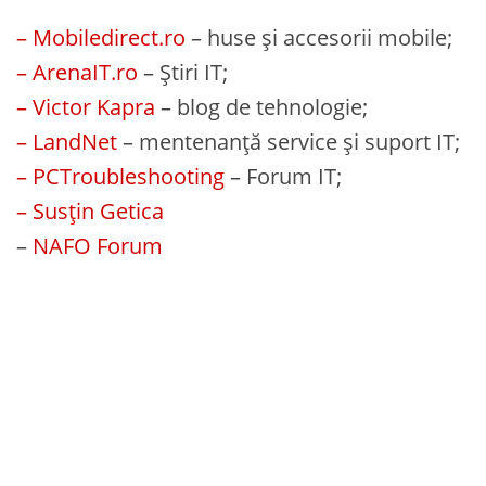
– Mobiledirect.ro
– huse și accesorii mobile;
– ArenaIT.ro
– Știri IT;
– Victor Kapra
– blog de tehnologie;
– LandNet
– mentenanță service și suport IT;
– PCTroubleshooting
– Forum IT;
– Susțin Getica
–
NAFO Forum