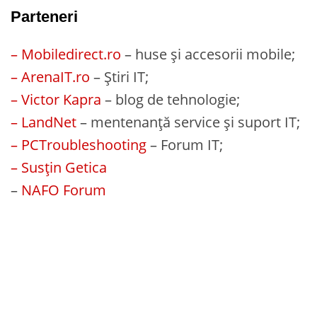
Parteneri
– Mobiledirect.ro
– huse și accesorii mobile;
– ArenaIT.ro
– Știri IT;
– Victor Kapra
– blog de tehnologie;
– LandNet
– mentenanță service și suport IT;
– PCTroubleshooting
– Forum IT;
– Susțin Getica
–
NAFO Forum