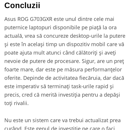
Concluzii
Asus ROG G703GXR este unul dintre cele mai
puternice laptopuri disponibile pe piață la ora
actuală, vrea să concureze desktop-urile la putere
și este în același timp un dispozitiv mobil care vă
poate ajuta mult atunci când călătoriți și aveți
nevoie de putere de procesare. Sigur, are un preț
foarte mare, dar este pe măsura performanțelor
oferite. Depinde de activitatea fiecăruia, dar dacă
este imperativ să terminați task-urile rapid și
precis, cred că merită investiția pentru a depăși
toți rivalii.
Nu este un sistem care va trebui actualizat prea
curând. Este genul de investiție pe care o faci