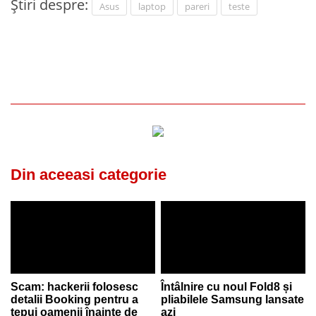
Știri despre:
Asus
laptop
pareri
teste
Din aceeasi categorie
Scam: hackerii folosesc
Întâlnire cu noul Fold8 și
detalii Booking pentru a
pliabilele Samsung lansate
țepui oamenii înainte de
azi