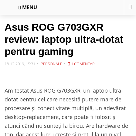
MENU
Asus ROG G703GXR
review: laptop ultra-dotat
pentru gaming
18-12-2019, 15:31
PERSONALE
1 COMENTARIU
Am testat Asus ROG G703GXR, un laptop ultra-
dotat pentru cei care necesită putere mare de
procesare și conectivitate multiplă, un adevărat
desktop-replacement, care poate fi folosit și
atunci când nu sunteți la birou. Are hardware de
top, dar acest lucru crește și prețul la un nivel