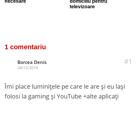
necesare
domiciliu pentru
televizoare
1 comentariu
#1
Borcea Denis
28/12/2019
Îmi place luminițele pe care le are și eu lași
folosi la gaming și YouTube +alte aplicați