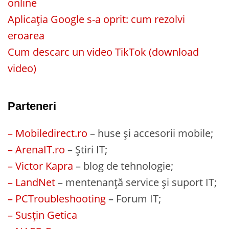
online
Aplicația Google s-a oprit: cum rezolvi
eroarea
Cum descarc un video TikTok (download
video)
Parteneri
– Mobiledirect.ro
– huse și accesorii mobile;
– ArenaIT.ro
– Știri IT;
– Victor Kapra
– blog de tehnologie;
– LandNet
– mentenanță service și suport IT;
– PCTroubleshooting
– Forum IT;
– Susțin Getica