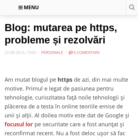
MENU
Blog: mutarea pe https,
probleme și rezolvări
22-08-2014, 13:00
PERSONALE
5 COMENTARII
Am mutat blogul pe
https
de azi, din mai multe
motive. Primul e legat de pasiunea pentru
tehnologie, curiozitatea față noile tehnologii și
plăcerea de a testa în online teoriile emise de
unii și alții. Al doilea motiv este dat de Google și
focusul lor
pe securitate care a fost anunțat și
reconfirmat recent. Nu a fost deloc ușor să fac