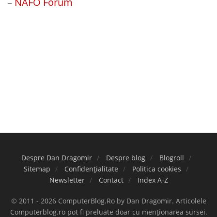
–
NAFO Forum
Despre Dan Dragomir
Despre blog
Blogroll
Sitemap
Confidențialitate
Politica cookies
Newsletter
Contact
Index A-Z
© 2011 - 2026 ComputerBlog.Ro by Dan Dragomir. Articolele
Computerblog.ro pot fi preluate doar cu menționarea sursei.