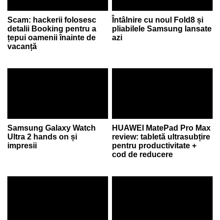
Scam: hackerii folosesc
Întâlnire cu noul Fold8 și
detalii Booking pentru a
pliabilele Samsung lansate
țepui oamenii înainte de
azi
vacanță
Samsung Galaxy Watch
HUAWEI MatePad Pro Max
Ultra 2 hands on și
review: tabletă ultrasubțire
impresii
pentru productivitate +
cod de reducere