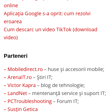
online
Aplicația Google s-a oprit: cum rezolvi
eroarea
Cum descarc un video TikTok (download
video)
Parteneri
– Mobiledirect.ro
– huse și accesorii mobile;
– ArenaIT.ro
– Știri IT;
– Victor Kapra
– blog de tehnologie;
– LandNet
– mentenanță service și suport IT;
– PCTroubleshooting
– Forum IT;
– Susțin Getica