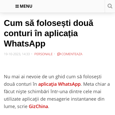
MENU
Cum să folosești două
conturi în aplicația
WhatsApp
19-10-2023, 14:33
PERSONALE
COMENTEAZA
Nu mai ai nevoie de un ghid cum să folosești
două conturi în
aplicația WhatsApp
. Meta chiar a
făcut niște schimbări într-una dintre cele mai
utilizate aplicații de mesagerie instantanee din
lume, scrie
GizChina
.