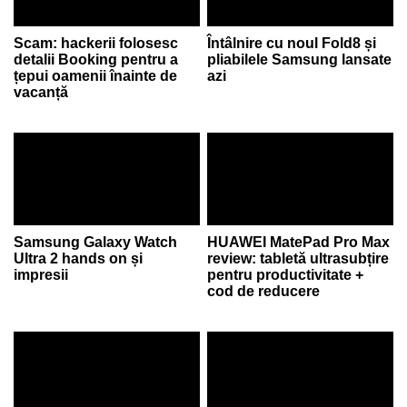
Scam: hackerii folosesc
Întâlnire cu noul Fold8 și
detalii Booking pentru a
pliabilele Samsung lansate
țepui oamenii înainte de
azi
vacanță
Samsung Galaxy Watch
HUAWEI MatePad Pro Max
Ultra 2 hands on și
review: tabletă ultrasubțire
impresii
pentru productivitate +
cod de reducere