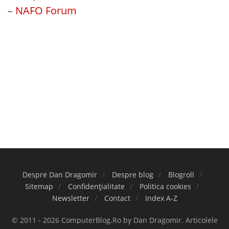
–
NAFO Forum
Despre Dan Dragomir
Despre blog
Blogroll
Sitemap
Confidențialitate
Politica cookies
Newsletter
Contact
Index A-Z
© 2011 - 2026 ComputerBlog.Ro by Dan Dragomir. Articolele