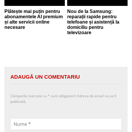
Plătește mai puțin pentru
Nou de la Samsung:
abonamentele AI premium
reparații rapide pentru
și alte servicii online
telefoane și asistență la
necesare
domiciliu pentru
televizoare
ADAUGĂ UN COMENTARIU
Câmpurile marcate cu
*
sunt obligatorii! Adresa de email nu va fi
publicată.