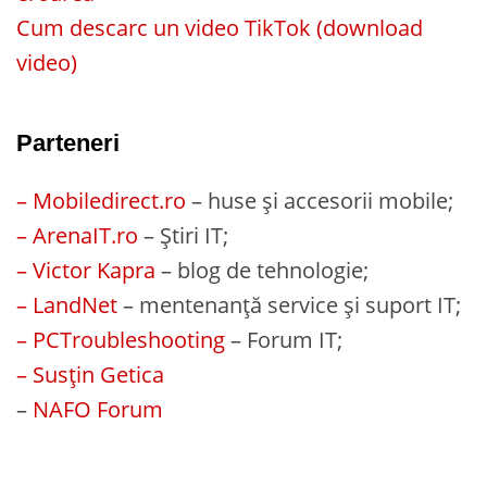
Cum descarc un video TikTok (download
video)
Parteneri
– Mobiledirect.ro
– huse și accesorii mobile;
– ArenaIT.ro
– Știri IT;
– Victor Kapra
– blog de tehnologie;
– LandNet
– mentenanță service și suport IT;
– PCTroubleshooting
– Forum IT;
– Susțin Getica
–
NAFO Forum