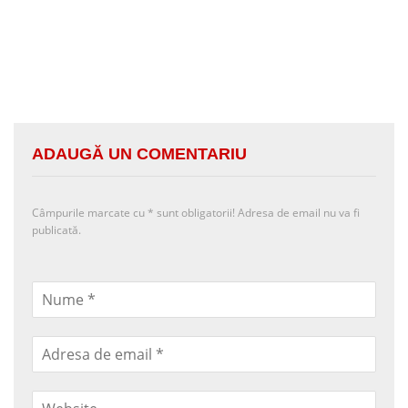
ADAUGĂ UN COMENTARIU
Câmpurile marcate cu
*
sunt obligatorii! Adresa de email nu va fi
publicată.