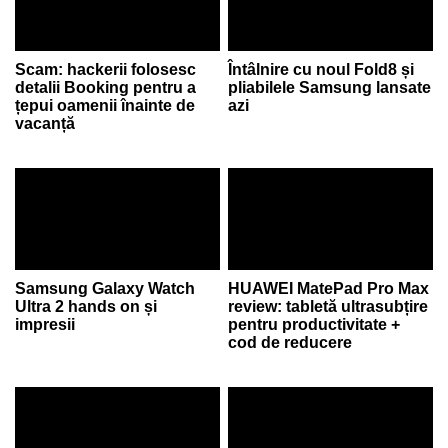
Scam: hackerii folosesc
Întâlnire cu noul Fold8 și
detalii Booking pentru a
pliabilele Samsung lansate
țepui oamenii înainte de
azi
vacanță
Samsung Galaxy Watch
HUAWEI MatePad Pro Max
Ultra 2 hands on și
review: tabletă ultrasubțire
impresii
pentru productivitate +
cod de reducere