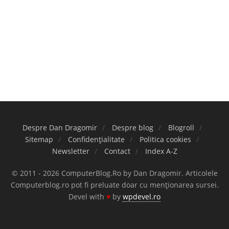
Despre Dan Dragomir
Despre blog
Blogroll
Sitemap
Confidențialitate
Politica cookies
Newsletter
Contact
Index A-Z
© 2011 - 2026 ComputerBlog.Ro by Dan Dragomir. Articolele
Computerblog.ro pot fi preluate doar cu menționarea sursei.
Devel with
♥
by
wpdevel.ro