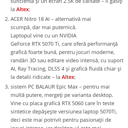
suficientă și un ecran 2.5K de calitate – îl găsiți
la
Altex
;
ACER Nitro 18 AI – alternativă mai
scumpă, dar mai puternică.
Laptopul vine cu un NVIDIA
GeForce RTX 5070 Ti, care oferă performanță
grafică foarte bună, pentru jocuri moderne,
randări 3D sau editare video intensă, cu suport
AI, Ray Tracing, DLSS 4 și grafică fluidă chiar și
la detalii ridicate – la
Altex
;
sistem PC BALAUR Epic Max – pentru mai
multă putere, mergeți pe varianta desktop.
Vine cu placa grafică RTX 5060 care în teste
sintetice depășește versiunea laptop 5070Ti,
deci este mai potrivit pentru pasionații de
jocuri intense, iar desktop-ul este mai