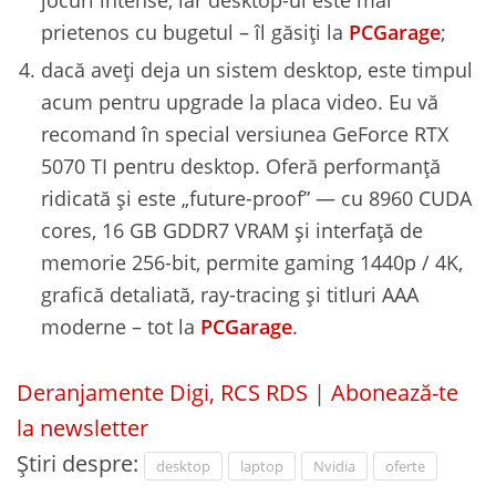
prietenos cu bugetul – îl găsiți la
PCGarage
;
dacă aveți deja un sistem desktop, este timpul
acum pentru upgrade la placa video. Eu vă
recomand în special versiunea GeForce RTX
5070 TI pentru desktop. Oferă performanță
ridicată şi este „future-proof” — cu 8960 CUDA
cores, 16 GB GDDR7 VRAM şi interfaţă de
memorie 256-bit, permite gaming 1440p / 4K,
grafică detaliată, ray-tracing şi titluri AAA
moderne – tot la
PCGarage
.
Deranjamente Digi, RCS RDS
|
Abonează-te
la newsletter
Știri despre:
desktop
laptop
Nvidia
oferte