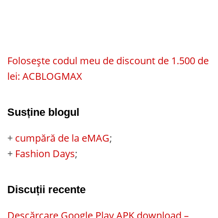
Folosește codul meu de discount de 1.500 de
lei: ACBLOGMAX
Susține blogul
+
cumpără de la eMAG
;
+
Fashion Days
;
Discuții recente
Descărcare Google Play APK download –