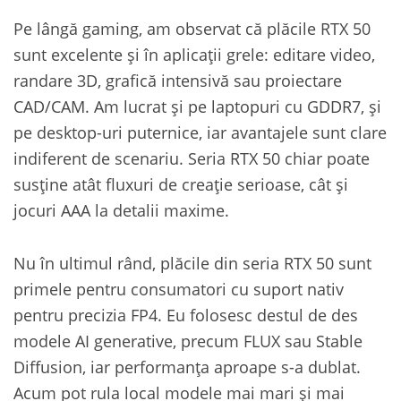
Pe lângă gaming, am observat că plăcile RTX 50
sunt excelente și în aplicații grele: editare video,
randare 3D, grafică intensivă sau proiectare
CAD/CAM. Am lucrat și pe laptopuri cu GDDR7, și
pe desktop-uri puternice, iar avantajele sunt clare
indiferent de scenariu. Seria RTX 50 chiar poate
susține atât fluxuri de creație serioase, cât și
jocuri AAA la detalii maxime.
Nu în ultimul rând, plăcile din seria RTX 50 sunt
primele pentru consumatori cu suport nativ
pentru precizia FP4. Eu folosesc destul de des
modele AI generative, precum FLUX sau Stable
Diffusion, iar performanța aproape s-a dublat.
Acum pot rula local modele mai mari și mai