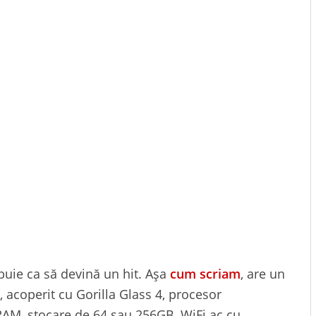
ebuie ca să devină un hit. Așa
cum scriam
, are un
 acoperit cu Gorilla Glass 4, procesor
AM, stocare de 64 sau 256GB, WiFi ac cu