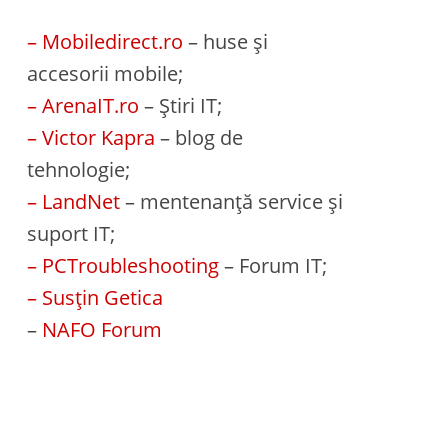
– Mobiledirect.ro
– huse și
accesorii mobile;
– ArenaIT.ro
– Știri IT;
– Victor Kapra
– blog de
tehnologie;
– LandNet
– mentenanță service și
suport IT;
– PCTroubleshooting
– Forum IT;
– Susțin Getica
–
NAFO Forum