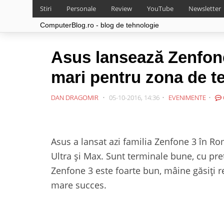
Stiri
Personale
Review
YouTube
Newsletter
ComputerBlog.ro - blog de tehnologie
Asus lansează Zenfone
mari pentru zona de t
DAN DRAGOMIR
05-10-2016, 14:36
EVENIMENTE
Asus a lansat azi familia Zenfone 3 în R
Ultra și Max. Sunt terminale bune, cu preț
Zenfone 3 este foarte bun, mâine găsiți r
mare succes.