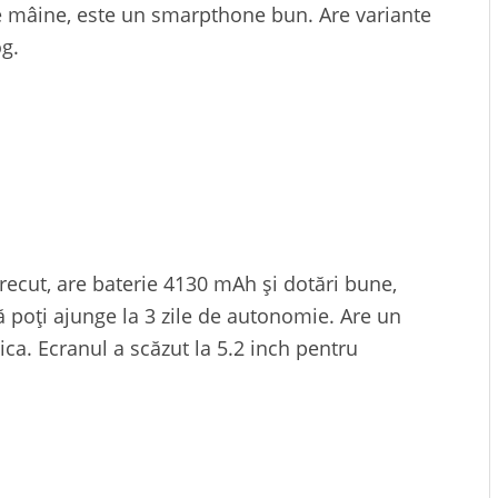
e mâine, este un smarpthone bun. Are variante
og.
recut, are baterie 4130 mAh și dotări bune,
 poți ajunge la 3 zile de autonomie. Are un
ca. Ecranul a scăzut la 5.2 inch pentru