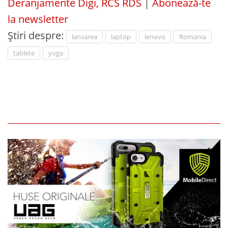
Deranjamente Digi, RCS RDS
|
Abonează-te
la newsletter
Știri despre:
lansarea
laptop
lenovo
Romania
tablete
yoga