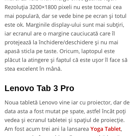
Rezoluția 3200×1800 pixeli nu este tocmai cea
mai populară, dar se vede bine pe ecran și totul
este ok. Marginile display-ului sunt mai subțiri,
iar ecranul are o margine cauciucată care îl
protejează la închidere/deschidere și nu mai
apasă sticla pe taste. Oricum, laptopul este
plăcut la atingere și faptul că este ușor îl face să
stea excelent în mână.
Lenovo Tab 3 Pro
Noua tabletă Lenovo vine iar cu proiector, dar de
data asta a fost mutat pe spate, astfel încât poți
vedea și ecranul tabletei și spațiul de proiecție.
Am fost acum trei ani la lansarea
Yoga Tablet
,