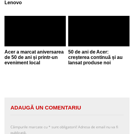
Lenovo
Acer a marcat aniversarea
50 de ani de Acer:
de 50 de ani și printr-un
creșterea continuă și au
eveniment local
lansat produse noi
ADAUGĂ UN COMENTARIU
Câmpurile marcate cu
*
sunt obligatorii! Adresa de email nu va fi
publicată.