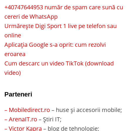
+40747644953 număr de spam care sună cu
cereri de WhatsApp
Urmărește Digi Sport 1 live pe telefon sau
online
Aplicația Google s-a oprit: cum rezolvi
eroarea
Cum descarc un video TikTok (download
video)
Parteneri
– Mobiledirect.ro
– huse și accesorii mobile;
– ArenaIT.ro
– Știri IT;
– Victor Kapra
– blog de tehnologie;