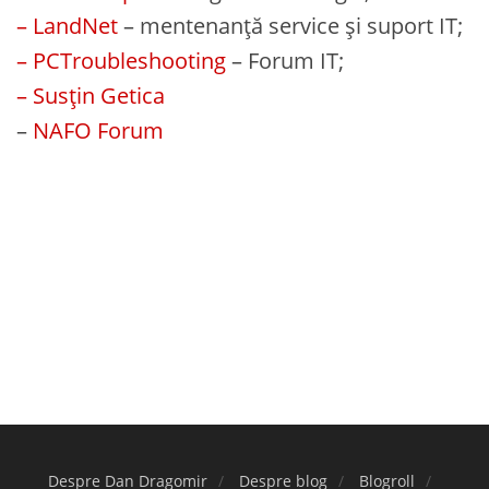
– LandNet
– mentenanță service și suport IT;
– PCTroubleshooting
– Forum IT;
– Susțin Getica
–
NAFO Forum
Despre Dan Dragomir
Despre blog
Blogroll