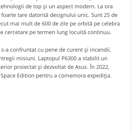
in tehnologii de top și un aspect modern. La ora
oarte tare datorită designului unic. Sunt 25 de
cut mai mult de 600 de zile pe orbită pe celebra
 de cercetare pe termen lung locuită continuu.
r s-a confruntat cu pene de curent și incendii,
ntregii misiuni. Laptopul P6300 a stabilit un
erior proiectat și dezvoltat de Asus. În 2022,
Space Edition pentru a comemora expediția.