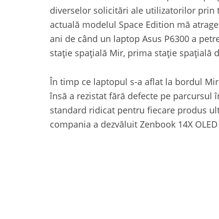
diverselor solicitări ale utilizatorilor pr
actuală modelul Space Edition mă atrage f
ani de când un laptop Asus P6300 a petre
stație spațială Mir, prima stație spațială
În timp ce laptopul s-a aflat la bordul Mi
însă a rezistat fără defecte pe parcursul î
standard ridicat pentru fiecare produs ult
compania a dezvăluit Zenbook 14X OLED 