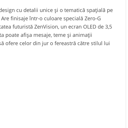
sign cu detalii unice și o tematică spațială pe
Are finisaje într-o culoare specială Zero-G
tatea futuristă ZenVision, un ecran OLED de 3,5
ta poate afișa mesaje, teme și animații
 ofere celor din jur o fereastră către stilul lui