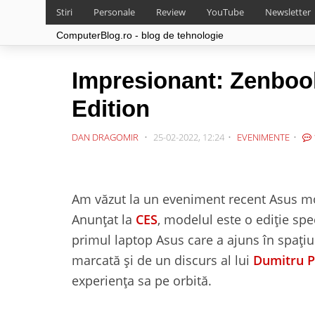
Stiri
Personale
Review
YouTube
Newsletter
ComputerBlog.ro - blog de tehnologie
Impresionant: Zenbo
Edition
DAN DRAGOMIR
25-02-2022, 12:24
EVENIMENTE
Am văzut la un eveniment recent Asus m
Anunțat la
CES
, modelul este o ediție spe
primul laptop Asus care a ajuns în spați
marcată și de un discurs al lui
Dumitru P
experiența sa pe orbită.