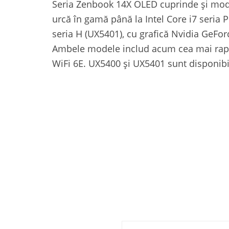
Seria Zenbook 14X OLED cuprinde și mod
urcă în gamă până la Intel Core i7 seria P
seria H (UX5401), cu grafică Nvidia GeFor
Ambele modele includ acum cea mai rapidă
WiFi 6E. UX5400 și UX5401 sunt disponibil