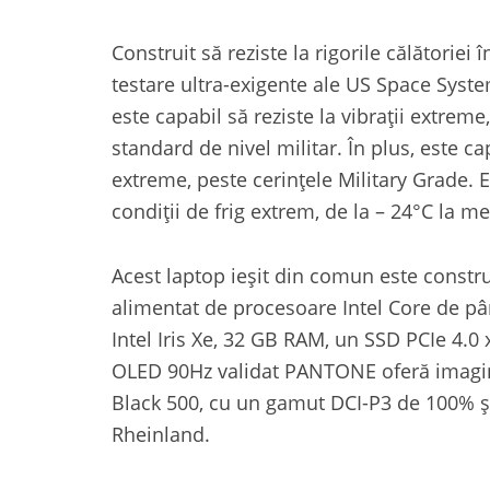
Construit să reziste la rigorile călătoriei
testare ultra-exigente ale US Space Sys
este capabil să reziste la vibrații extreme
standard de nivel militar. În plus, este ca
extreme, peste cerințele Military Grade. E
condiții de frig extrem, de la – 24°C la m
Acest laptop ieșit din comun este constru
alimentat de procesoare Intel Core de până
Intel Iris Xe, 32 GB RAM, un SSD PCIe 4.0 x
OLED 90Hz validat PANTONE oferă imagini 
Black 500, cu un gamut DCI-P3 de 100% și 
Rheinland.