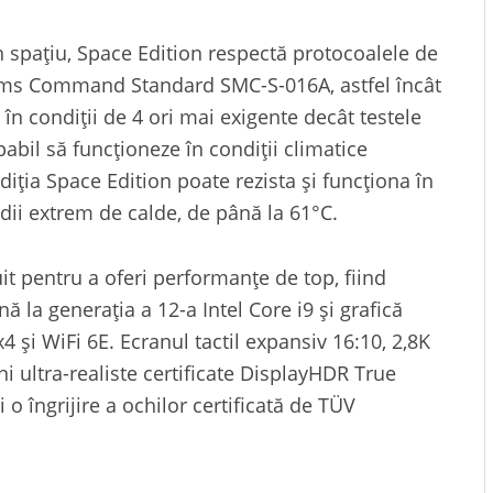
 în spațiu, Space Edition respectă protocoalele de
tems Command Standard SMC-S-016A, astfel încât
, în condiții de 4 ori mai exigente decât testele
pabil să funcționeze în condiții climatice
diția Space Edition poate rezista și funcționa în
edii extrem de calde, de până la 61°C.
it pentru a oferi performanțe de top, fiind
 la generația a 12-a Intel Core i9 și grafică
4 și WiFi 6E. Ecranul tactil expansiv 16:10, 2,8K
ultra-realiste certificate DisplayHDR True
o îngrijire a ochilor certificată de TÜV