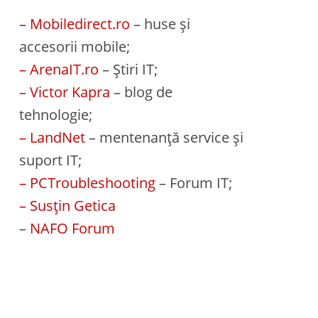
– Mobiledirect.ro
– huse și
accesorii mobile;
– ArenaIT.ro
– Știri IT;
– Victor Kapra
– blog de
tehnologie;
– LandNet
– mentenanță service și
suport IT;
– PCTroubleshooting
– Forum IT;
– Susțin Getica
–
NAFO Forum