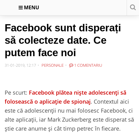
MENU
Facebook sunt disperați
să colecteze date. Ce
putem face noi
31-01-2019, 12:17
PERSONALE
1 COMENTARIU
Pe scurt:
Facebook plătea niște adolescenți să
folosească o aplicație de spionaj
. Contextul aici
este că adolescenții nu mai folosesc Facebook, ci
alte aplicații, iar Mark Zuckerberg este disperat să
știe care anume și cât timp petrec în fiecare.