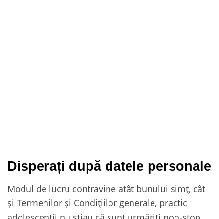
Disperați după datele personale
Modul de lucru contravine atât bunului simț, cât
și Termenilor și Condițiilor generale, practic
adolescenții nu știau că sunt urmăriți non-stop.