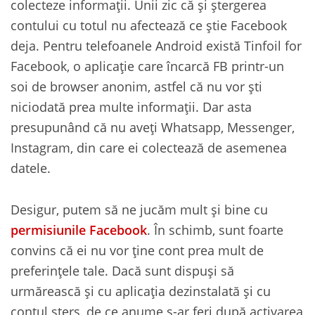
colecteze informații. Unii zic că și ștergerea
contului cu totul nu afectează ce știe Facebook
deja. Pentru telefoanele Android există Tinfoil for
Facebook, o aplicație care încarcă FB printr-un
soi de browser anonim, astfel că nu vor ști
niciodată prea multe informații. Dar asta
presupunând că nu aveți Whatsapp, Messenger,
Instagram, din care ei colectează de asemenea
datele.
Desigur, putem să ne jucăm mult și bine cu
permisiunile Facebook
. În schimb, sunt foarte
convins că ei nu vor ține cont prea mult de
preferințele tale. Dacă sunt dispuși să
urmărească și cu aplicația dezinstalată și cu
contul șters, de ce anume s-ar feri după activarea