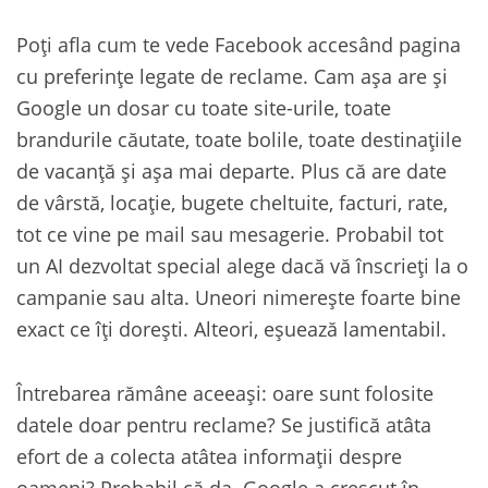
Poți afla cum te vede Facebook accesând pagina
cu preferințe legate de reclame. Cam așa are și
Google un dosar cu toate site-urile, toate
brandurile căutate, toate bolile, toate destinațiile
de vacanță și așa mai departe. Plus că are date
de vârstă, locație, bugete cheltuite, facturi, rate,
tot ce vine pe mail sau mesagerie. Probabil tot
un AI dezvoltat special alege dacă vă înscrieți la o
campanie sau alta. Uneori nimerește foarte bine
exact ce îți dorești. Alteori, eșuează lamentabil.
Întrebarea rămâne aceeași: oare sunt folosite
datele doar pentru reclame? Se justifică atâta
efort de a colecta atâtea informații despre
oameni? Probabil că da. Google a crescut în