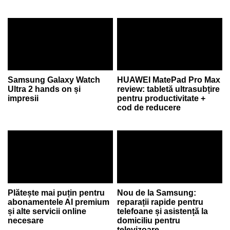
Samsung Galaxy Watch
HUAWEI MatePad Pro Max
Ultra 2 hands on și
review: tabletă ultrasubțire
impresii
pentru productivitate +
cod de reducere
Plătește mai puțin pentru
Nou de la Samsung:
abonamentele AI premium
reparații rapide pentru
și alte servicii online
telefoane și asistență la
necesare
domiciliu pentru
televizoare