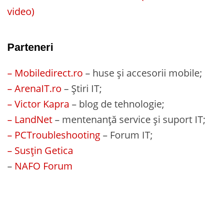
video)
Parteneri
– Mobiledirect.ro
– huse și accesorii mobile;
– ArenaIT.ro
– Știri IT;
– Victor Kapra
– blog de tehnologie;
– LandNet
– mentenanță service și suport IT;
– PCTroubleshooting
– Forum IT;
– Susțin Getica
–
NAFO Forum