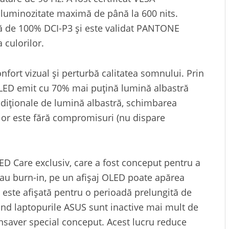
 luminozitate maximă de până la 600 nits.
gă de 100% DCI-P3 și este validat PANTONE
 culorilor.
nfort vizual și perturbă calitatea somnului. Prin
OLED emit cu 70% mai puțină lumină albastră
adiționale de lumină albastră, schimbarea
lor este fără compromisuri (nu dispare
D Care exclusiv, care a fost conceput pentru a
 sau burn-in, pe un afișaj OLED poate apărea
t este afișată pentru o perioadă prelungită de
când laptopurile ASUS sunt inactive mai mult de
ensaver special conceput. Acest lucru reduce