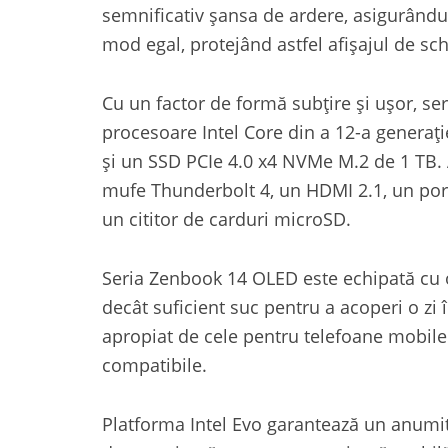
semnificativ șansa de ardere, asigurându-v
mod egal, protejând astfel afișajul de sch
Cu un factor de formă subțire și ușor, s
procesoare Intel Core din a 12-a generaț
și un SSD PCIe 4.0 x4 NVMe M.2 de 1 TB. 
mufe Thunderbolt 4, un HDMI 2.1, un por
un cititor de carduri microSD.
Seria Zenbook 14 OLED este echipată cu o
decât suficient suc pentru a acoperi o zi
apropiat de cele pentru telefoane mobile. 
compatibile.
Platforma Intel Evo garantează un anumit 