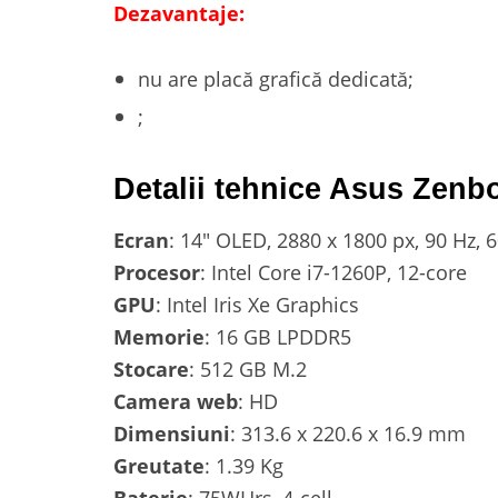
Dezavantaje:
nu are placă grafică dedicată;
;
Detalii tehnice Asus Ze
Ecran
: 14″ OLED, 2880 x 1800 px, 90 Hz, 
Procesor
: Intel Core i7-1260P, 12-core
GPU
: Intel Iris Xe Graphics
Memorie
: 16 GB LPDDR5
Stocare
: 512 GB M.2
Camera web
: HD
Dimensiuni
: 313.6 x 220.6 x 16.9 mm
Greutate
: 1.39 Kg
Baterie
: 75WHrs, 4-cell