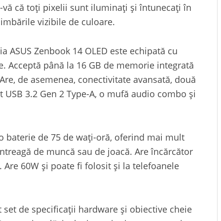
ă că toți pixelii sunt iluminați și întunecați în
imbările vizibile de culoare.
eria ASUS Zenbook 14 OLED este echipată cu
ie. Acceptă până la 16 GB de memorie integrată
Are, de asemenea, conectivitate avansată, două
t USB 3.2 Gen 2 Type-A, o mufă audio combo și
 baterie de 75 de wați-oră, oferind mai mult
 întreagă de muncă sau de joacă. Are încărcător
Are 60W și poate fi folosit și la telefoanele
set de specificații hardware și obiective cheie