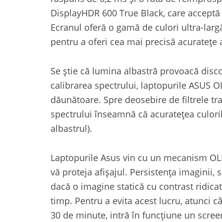
DisplayHDR 600 True Black, care acceptă
Ecranul oferă o gamă de culori ultra-lar
pentru a oferi cea mai precisă acuratețe a
Se știe că lumina albastră provoacă disco
calibrarea spectrului, laptopurile ASUS 
dăunătoare. Spre deosebire de filtrele tr
spectrului înseamnă că acuratețea culori
albastrul).
Laptopurile Asus vin cu un mecanism OLE
vă proteja afișajul. Persistența imaginii,
dacă o imagine statică cu contrast ridica
timp. Pentru a evita acest lucru, atunci 
30 de minute, intră în funcțiune un scre