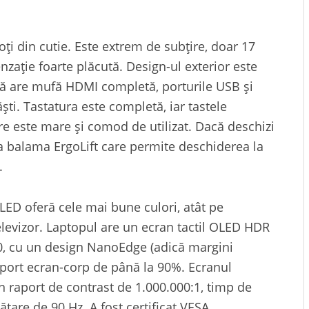
ți din cutie. Este extrem de subțire, doar 17
senzație foarte plăcută. Design-ul exterior este
 că are mufă HDMI completă, porturile USB și
ști. Tastatura este completă, iar tastele
re este mare și comod de utilizat. Dacă deschizi
a balama ErgoLift care permite deschiderea la
.
LED oferă cele mai bune culori, atât pe
televizor. Laptopul are un ecran tactil OLED HDR
:10, cu un design NanoEdge (adică margini
aport ecran-corp de până la 90%. Ecranul
un raport de contrast de 1.000.000:1, timp de
tare de 90 Hz. A fost certificat VESA