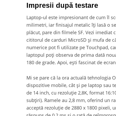
Impresii după testare
Laptop-ul este impresionant de cum îl sco
milimetri, iar finisajul metalic îți lasă o 
plăcut, pare din filmele SF. Vezi imediat
cititorul de carduri MicroSD și mufa de că
numerice pot fi utilizate pe Touchpad, ca
laptopul poți observa de prima dată nou
180 de grade. Apoi, ești fascinat de ecran
Mi se pare că la ora actuală tehnologia O
dispozitive mobile, cât și pe laptop sau 
de 14 inch, cu rezoluție 2,8K, format 16
subțiri). Ramele au 2,8 mm, oferind un r
acceptă rezoluție de 2880 x 1800 pixeli, 
răspuns de 0,2 ms și o rată de reîmprospă