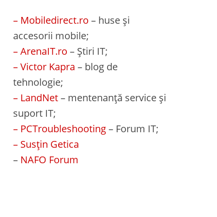
– Mobiledirect.ro
– huse și
accesorii mobile;
– ArenaIT.ro
– Știri IT;
– Victor Kapra
– blog de
tehnologie;
– LandNet
– mentenanță service și
suport IT;
– PCTroubleshooting
– Forum IT;
– Susțin Getica
–
NAFO Forum