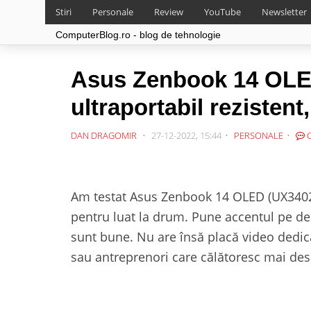
Stiri
Personale
Review
YouTube
Newsletter
ComputerBlog.ro - blog de tehnologie
Asus Zenbook 14 OLED
ultraportabil rezistent
DAN DRAGOMIR
27-12-2022, 15:44
PERSONALE
C
Am testat Asus Zenbook 14 OLED (UX3402ZA
pentru luat la drum. Pune accentul pe des
sunt bune. Nu are însă placă video dedic
sau antreprenori care călătoresc mai des