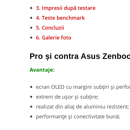
3.
Impresii după testare
4.
Teste benchmark
5.
Concluzii
6.
Galerie foto
Pro și contra Asus Zenbo
Avantaje:
ecran OLED cu margini subțiri și per
extrem de ușor și subțire;
realizat din aliaj de aluminiu rezistent;
performanțe și conectivitate bună;