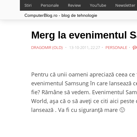
Stiri
Personale
Review
YouTube
Newsletter
ComputerBlog.ro - blog de tehnologie
Merg la evenimentul 
DRAGOMIR (OLD)
13-10-2011, 22:27
PERSONALE
Pentru că unii oameni apreciază ceea ce 
evenimentul Samsung în care lansează c
fie? Rămâne să vedem. Evenimentul Sams
World, așa că o să aveți ce citi aici pest
lansează . Va fi cu siguranță mare 🙂