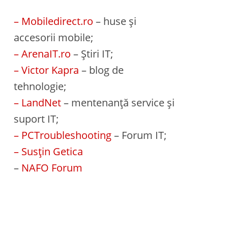
– Mobiledirect.ro
– huse și
accesorii mobile;
– ArenaIT.ro
– Știri IT;
– Victor Kapra
– blog de
tehnologie;
– LandNet
– mentenanță service și
suport IT;
– PCTroubleshooting
– Forum IT;
– Susțin Getica
–
NAFO Forum