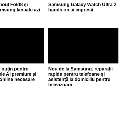
 noul Fold8 și
Samsung Galaxy Watch Ultra 2
Samsung lansate azi
hands on și impresii
i puțin pentru
Nou de la Samsung: reparații
le AI premium și
rapide pentru telefoane și
i online necesare
asistență la domiciliu pentru
televizoare