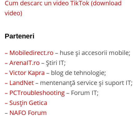
Cum descarc un video TikTok (download
video)
Parteneri
– Mobiledirect.ro
– huse și accesorii mobile;
– ArenaIT.ro
– Știri IT;
– Victor Kapra
– blog de tehnologie;
– LandNet
– mentenanță service și suport IT;
– PCTroubleshooting
– Forum IT;
– Susțin Getica
–
NAFO Forum