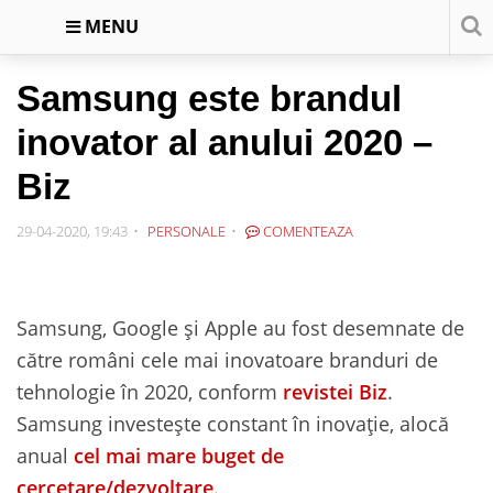
MENU
Samsung este brandul
inovator al anului 2020 –
Biz
29-04-2020, 19:43
PERSONALE
COMENTEAZA
Samsung, Google și Apple au fost desemnate de
către români cele mai inovatoare branduri de
tehnologie în 2020, conform
revistei Biz
.
Samsung investește constant în inovație, alocă
anual
cel mai mare buget de
cercetare/dezvoltare
.