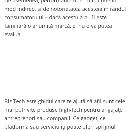
De asemenea, performanța unei mărci ține în
mod indirect și de notorietatea acesteia în rândul
consumatorului – dacă acestuia nu îi este
familiară o anumită marcă, el nu o va putea
evalua.
Biz Tech este ghidul care te ajută să afli sunt cele
mai potrivite produse high‑tech pentru angajați,
antreprenori sau companii. Ce gadget, ce
platformă sau serviciu îți poate oferi sprijinul