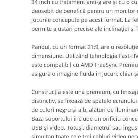
34 inch cu tratament anti-glare și cu o 
deosebit de benefică pentru un monitor 
jocurile concepute pe acest format. La fe
permite ajustări precise ale înclinației și î
Panoul, cu un format 21:9, are o rezoluți
dimensiune. Utilizând tehnologia Fast-HV
este compatibil cu AMD FreeSync Premium
asigură o imagine fluidă în jocuri, chiar ș
Construcția este una premium, cu finisaje
distinctiv, se fixează de spatele ecranul
de culori negru și alb, alături de ilumina
Baza suportului include un orificiu conce
USB și video. Totuși, diametrul său îngust
simultan toate cele trei cabluri video nece