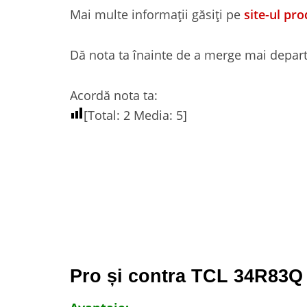
Mai multe informații găsiți pe
site-ul pr
Dă nota ta înainte de a merge mai depart
Acordă nota ta:
[Total:
2
Media:
5
]
Pro și contra TCL 34R83Q