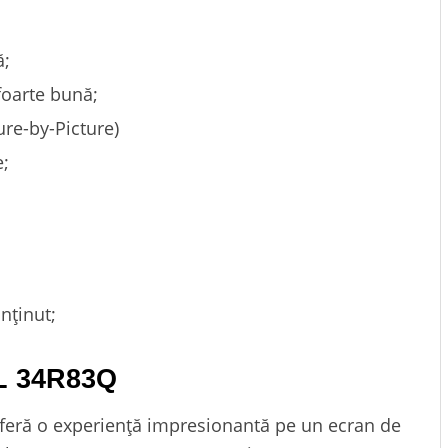
ă;
foarte bună;
ure-by-Picture)
e;
nținut;
CL 34R83Q
eră o experiență impresionantă pe un ecran de