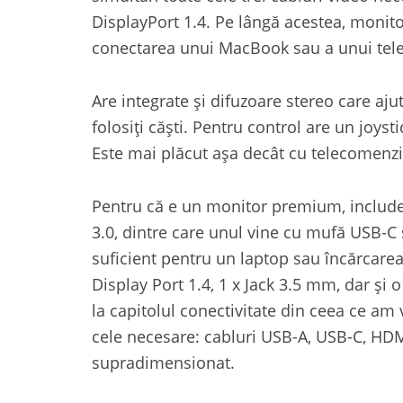
DisplayPort 1.4. Pe lângă acestea, monito
conectarea unui MacBook sau a unui te
Are integrate și difuzoare stereo care aju
folosiți căști. Pentru control are un joys
Este mai plăcut așa decât cu telecomenzil
Pentru că e un monitor premium, include
3.0, dintre care unul vine cu mufă USB-C
suficient pentru un laptop sau încărcarea
Display Port 1.4, 1 x Jack 3.5 mm, dar și
la capitolul conectivitate din ceea ce am 
cele necesare: cabluri USB-A, USB-C, HDMI
supradimensionat.