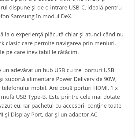
rul dispune și de o intrare USB-C, ideală pentru
lefon Samsung în modul DeX.
tă la o experiență plăcută chiar și atunci când nu
tick clasic care permite navigarea prin meniuri.
e pe care inevitabil le rătăcim.
 un adevărat un hub USB cu trei porturi USB
 și suportă alimentare Power Delivery de 90W,
 telefonului mobil. Are două porturi HDMI, 1 x
 o mufă USB Type-B. Este printre cele mai dotate
văzut eu. Iar pachetul cu accesorii conține toate
 și Display Port, dar și un adaptor AC