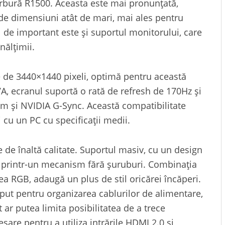
curbură R1500. Aceasta este mai pronunțată,
de dimensiuni atât de mari, mai ales pentru
l de important este și suportul monitorului, care
nălțimii.
e de 3440×1440 pixeli, optimă pentru această
A, ecranul suportă o rată de refresh de 170Hz și
 și NVIDIA G-Sync. Această compatibilitate
i cu un PC cu specificații medii.
 de înaltă calitate. Suportul masiv, cu un design
ui printr-un mecanism fără șuruburi. Combinația
rea RGB, adaugă un plus de stil oricărei încăperi.
put pentru organizarea cablurilor de alimentare,
 ar putea limita posibilitatea de a trece
sare pentru a utiliza intrările HDMI 2.0 și