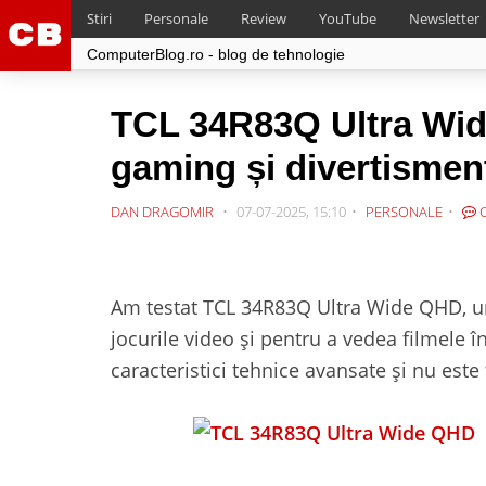
Stiri
Personale
Review
YouTube
Newsletter
ComputerBlog.ro - blog de tehnologie
TCL 34R83Q Ultra Wid
gaming și divertisment
DAN DRAGOMIR
07-07-2025, 15:10
PERSONALE
C
Am testat TCL 34R83Q Ultra Wide QHD, un
jocurile video și pentru a vedea filmele î
caracteristici tehnice avansate și nu est