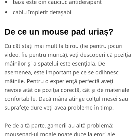
baza este din cauciuc antiderapant
cablu împletit detașabil
De ce un mouse pad uriaș?
Cu cât stați mai mult la birou (fie pentru jocuri
video, fie pentru muncă), veți descoperi că poziția
mâinilor și a spatelui este esențială. De
asemenea, este important pe ce se odihnesc
mâinile. Pentru o experiență perfectă aveți
nevoie atât de poziția corectă, cât și de materiale
confortabile. Dacă mâna atinge colțul mesei sau
suprafețe dure veți avea probleme în timp.
Pe de altă parte, gamerii au altă problemă:
mousepad-ul moale poate duce la erori ale