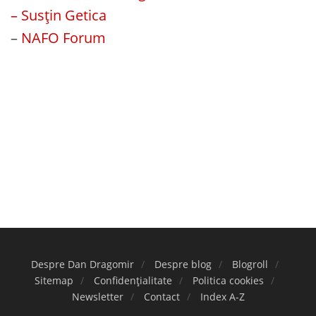
– Susțin Getica
–
NAFO Forum
Despre Dan Dragomir
Despre blog
Blogroll
Sitemap
Confidențialitate
Politica cookies
Newsletter
Contact
Index A-Z