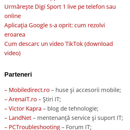
Urmărește Digi Sport 1 live pe telefon sau
online
Aplicația Google s-a oprit: cum rezolvi
eroarea
Cum descarc un video TikTok (download
video)
Parteneri
– Mobiledirect.ro
– huse și accesorii mobile;
– ArenaIT.ro
– Știri IT;
– Victor Kapra
– blog de tehnologie;
– LandNet
– mentenanță service și suport IT;
– PCTroubleshooting
– Forum IT;