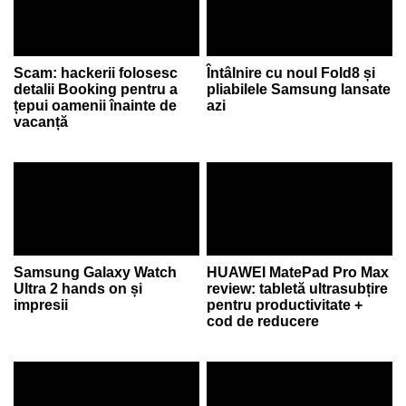
Scam: hackerii folosesc
Întâlnire cu noul Fold8 și
detalii Booking pentru a
pliabilele Samsung lansate
țepui oamenii înainte de
azi
vacanță
Samsung Galaxy Watch
HUAWEI MatePad Pro Max
Ultra 2 hands on și
review: tabletă ultrasubțire
impresii
pentru productivitate +
cod de reducere