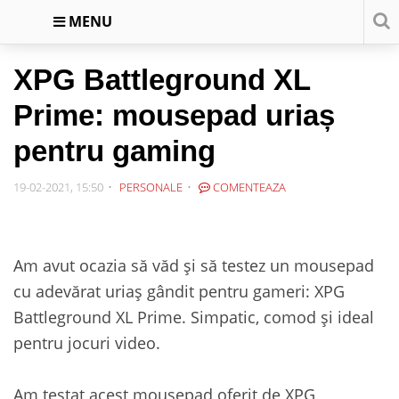
MENU
XPG Battleground XL
Prime: mousepad uriaș
pentru gaming
19-02-2021, 15:50
PERSONALE
COMENTEAZA
Am avut ocazia să văd și să testez un mousepad
cu adevărat uriaș gândit pentru gameri: XPG
Battleground XL Prime. Simpatic, comod și ideal
pentru jocuri video.
Am testat acest mousepad oferit de XPG