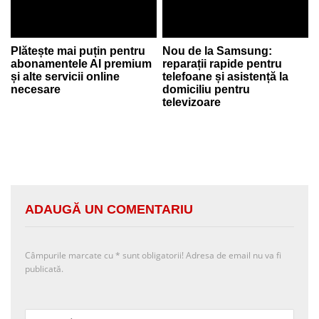
Plătește mai puțin pentru
Nou de la Samsung:
abonamentele AI premium
reparații rapide pentru
și alte servicii online
telefoane și asistență la
necesare
domiciliu pentru
televizoare
ADAUGĂ UN COMENTARIU
Câmpurile marcate cu
*
sunt obligatorii! Adresa de email nu va fi
publicată.