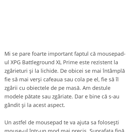
Mi se pare foarte important faptul că mousepad-
ul XPG Battleground XL Prime este rezistent la
zgârieturi și la lichide. De obicei se mai întâmplă
fie să mai verși cafeaua sau cola pe el, fie să îl
zgârii cu obiectele de pe masă. Am destule
modele pătate sau zgâriate. Dar e bine că s-au
gândit și la acest aspect.
Un astfel de mousepad te va ajuta sa folosești
mouse-ul într-un mod mai precis. Suprafața fină,