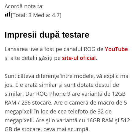
Acordă nota ta:
[Total:
3
Media:
4.7
]
Impresii după testare
Lansarea live a fost pe canalul ROG de
YouTube
și alte detalii găsiți pe
site-ul oficial
.
Sunt câteva diferențe între modele, vă explic mai
jos. Ele arată similar și sunt dotate destul de
similar. Dar ROG Phone 9 are variantă de 12GB
RAM / 256 stocare. Are o cameră de macro de 5
megapixeli în loc de cea telefoto de 32 de
megapixeli. Are și o variantă cu 16GB RAM și 512
GB de stocare, ceva mai scumpă.