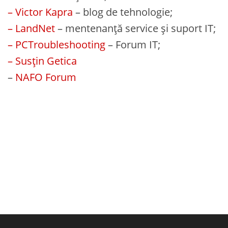
– Victor Kapra
– blog de tehnologie;
– LandNet
– mentenanță service și suport IT;
– PCTroubleshooting
– Forum IT;
– Susțin Getica
–
NAFO Forum