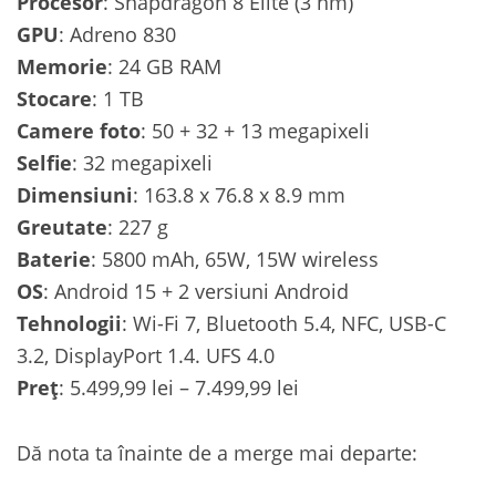
Procesor
: Snapdragon 8 Elite (3 nm)
GPU
: Adreno 830
Memorie
: 24 GB RAM
Stocare
: 1 TB
Camere foto
: 50 + 32 + 13 megapixeli
Selfie
: 32 megapixeli
Dimensiuni
: 163.8 x 76.8 x 8.9 mm
Greutate
: 227 g
Baterie
: 5800 mAh, 65W, 15W wireless
OS
: Android 15 + 2 versiuni Android
Tehnologii
: Wi-Fi 7, Bluetooth 5.4, NFC, USB-C
3.2, DisplayPort 1.4. UFS 4.0
Preț
: 5.499,99 lei – 7.499,99 lei
Dă nota ta înainte de a merge mai departe: