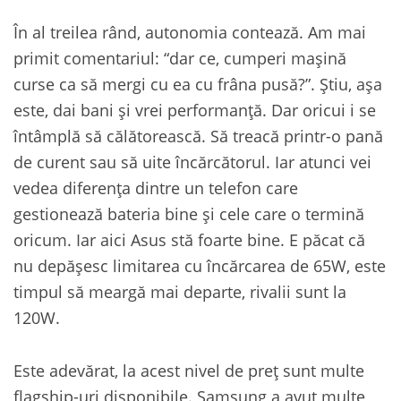
În al treilea rând, autonomia contează. Am mai
primit comentariul: “dar ce, cumperi mașină
curse ca să mergi cu ea cu frâna pusă?”. Știu, așa
este, dai bani și vrei performanță. Dar oricui i se
întâmplă să călătorească. Să treacă printr-o pană
de curent sau să uite încărcătorul. Iar atunci vei
vedea diferența dintre un telefon care
gestionează bateria bine și cele care o termină
oricum. Iar aici Asus stă foarte bine. E păcat că
nu depășesc limitarea cu încărcarea de 65W, este
timpul să meargă mai departe, rivalii sunt la
120W.
Este adevărat, la acest nivel de preț sunt multe
flagship-uri disponibile. Samsung a avut multe