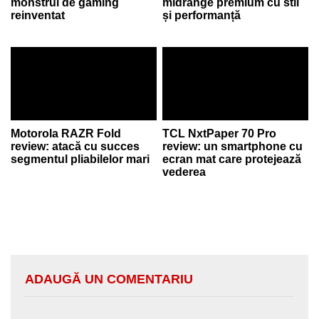
monstrul de gaming
midrange premium cu stil
reinventat
și performanță
Motorola RAZR Fold
TCL NxtPaper 70 Pro
review: atacă cu succes
review: un smartphone cu
segmentul pliabilelor mari
ecran mat care protejează
vederea
ADAUGĂ UN COMENTARIU