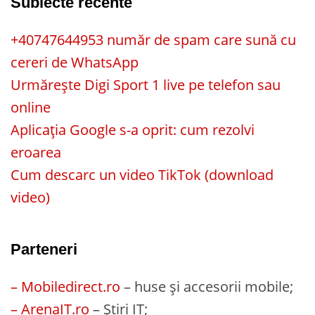
Subiecte recente
+40747644953 număr de spam care sună cu
cereri de WhatsApp
Urmărește Digi Sport 1 live pe telefon sau
online
Aplicația Google s-a oprit: cum rezolvi
eroarea
Cum descarc un video TikTok (download
video)
Parteneri
– Mobiledirect.ro
– huse și accesorii mobile;
– ArenaIT.ro
– Știri IT;