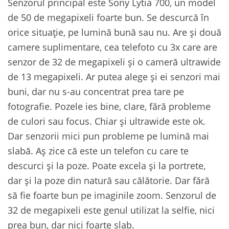
Senzorul principal este Sony Lytia 700, un model
de 50 de megapixeli foarte bun. Se descurcă în
orice situație, pe lumină bună sau nu. Are și două
camere suplimentare, cea telefoto cu 3x care are
senzor de 32 de megapixeli și o cameră ultrawide
de 13 megapixeli. Ar putea alege și ei senzori mai
buni, dar nu s-au concentrat prea tare pe
fotografie. Pozele ies bine, clare, fără probleme
de culori sau focus. Chiar și ultrawide este ok.
Dar senzorii mici pun probleme pe lumină mai
slabă. Aș zice că este un telefon cu care te
descurci și la poze. Poate excela și la portrete,
dar și la poze din natură sau călătorie. Dar fără
să fie foarte bun pe imaginile zoom. Senzorul de
32 de megapixeli este genul utilizat la selfie, nici
prea bun, dar nici foarte slab.