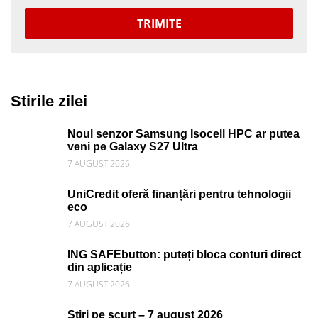
TRIMITE
Stirile zilei
Noul senzor Samsung Isocell HPC ar putea
veni pe Galaxy S27 Ultra
7 AUGUST 2026
UniCredit oferă finanțări pentru tehnologii
eco
7 AUGUST 2026
ING SAFEbutton: puteți bloca conturi direct
din aplicație
7 AUGUST 2026
Știri pe scurt – 7 august 2026