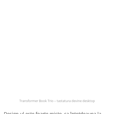
Transformer Book Trio – tastatura devine desktop
Design-ul este foarte mișto, ca întotdeauna la