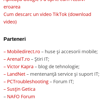
eroarea
Cum descarc un video TikTok (download
video)
Parteneri
– Mobiledirect.ro
– huse și accesorii mobile;
– ArenaIT.ro
– Știri IT;
– Victor Kapra
– blog de tehnologie;
– LandNet
– mentenanță service și suport IT;
– PCTroubleshooting
– Forum IT;
– Susțin Getica
–
NAFO Forum