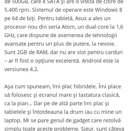
de 500GB, care e SATA și are o viteză de citire de
5.400 rpm. Sistemul de operare este Windows 8
pe 64 de biți. Pentru tabletă, Asus a ales un
procesor nou din seria Atom, un dual-core la 1,6
GHz, care dispune de asemenea de tehnologii
avansate pentru un plus de putere, la nevoie.
Sunt 2GB de RAM, dar nu are slot pentru carduri
– ar fi fost o opțiune excelentă. Android este la
versiunea 4.2.
Așa cum spuneam, îmi plac hibridele. Îmi place
să folosesc și ecranul mare și tastatura clasică,
ca la pian… Dar pe de altă parte îmi plac și
tabletele și întotdeauna la drum iau cu mine un
laptop. Mi se pare genul de gadget care rezolvă
simplu toate aceste probleme. Sigur, sunt câteva