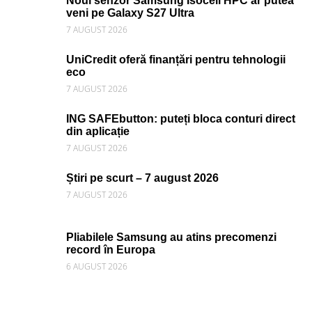
Noul senzor Samsung Isocell HPC ar putea
veni pe Galaxy S27 Ultra
7 AUGUST 2026
UniCredit oferă finanțări pentru tehnologii
eco
7 AUGUST 2026
ING SAFEbutton: puteți bloca conturi direct
din aplicație
7 AUGUST 2026
Știri pe scurt – 7 august 2026
7 AUGUST 2026
Pliabilele Samsung au atins precomenzi
record în Europa
6 AUGUST 2026