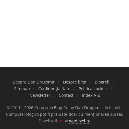
Despre Dan Dragomir
Despre blog
Blogroll
Sitemap
Confidențialitate
Politica cookies
Newsletter
Contact
Index A-Z
© 2011 - 2026 ComputerBlog.Ro by Dan Dragomir. Articolele
Computerblog.ro pot fi preluate doar cu menționarea sursei.
Devel with
♥
by
wpdevel.ro