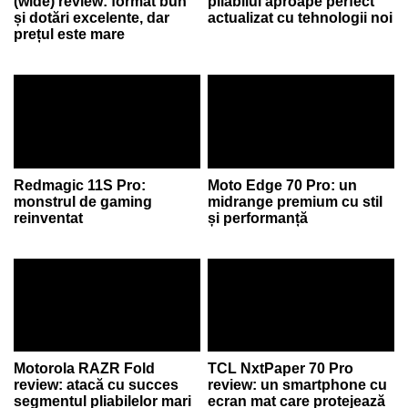
(wide) review: format bun
pliabilul aproape perfect
și dotări excelente, dar
actualizat cu tehnologii noi
prețul este mare
Redmagic 11S Pro:
Moto Edge 70 Pro: un
monstrul de gaming
midrange premium cu stil
reinventat
și performanță
Motorola RAZR Fold
TCL NxtPaper 70 Pro
review: atacă cu succes
review: un smartphone cu
segmentul pliabilelor mari
ecran mat care protejează