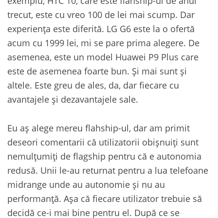
exemplu, HTC 10, care este flahship-ul de anul
trecut, este cu vreo 100 de lei mai scump. Dar
experiența este diferită. LG G6 este la o ofertă
acum cu 1999 lei, mi se pare prima alegere. De
asemenea, este un model Huawei P9 Plus care
este de asemenea foarte bun. Și mai sunt și
altele. Este greu de ales, da, dar fiecare cu
avantajele și dezavantajele sale.
Eu aș alege mereu flahship-ul, dar am primit
deseori comentarii că utilizatorii obișnuiți sunt
nemulțumiți de flagship pentru că e autonomia
redusă. Unii le-au returnat pentru a lua telefoane
midrange unde au autonomie și nu au
performanță. Așa că fiecare utilizator trebuie să
decidă ce-i mai bine pentru el. După ce se