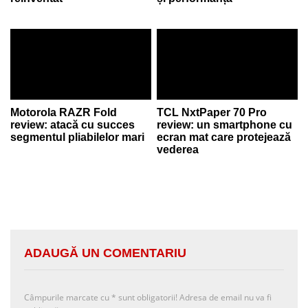
Motorola RAZR Fold
TCL NxtPaper 70 Pro
review: atacă cu succes
review: un smartphone cu
segmentul pliabilelor mari
ecran mat care protejează
vederea
ADAUGĂ UN COMENTARIU
Câmpurile marcate cu
*
sunt obligatorii! Adresa de email nu va fi