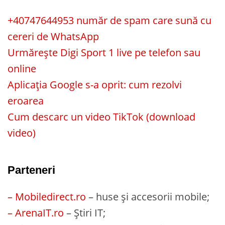
+40747644953 număr de spam care sună cu
cereri de WhatsApp
Urmărește Digi Sport 1 live pe telefon sau
online
Aplicația Google s-a oprit: cum rezolvi
eroarea
Cum descarc un video TikTok (download
video)
Parteneri
– Mobiledirect.ro
– huse și accesorii mobile;
– ArenaIT.ro
– Știri IT;