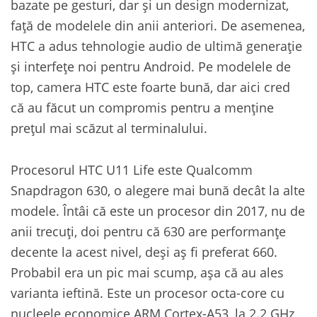
bazate pe gesturi, dar și un design modernizat,
față de modelele din anii anteriori. De asemenea,
HTC a adus tehnologie audio de ultimă generație
și interfețe noi pentru Android. Pe modelele de
top, camera HTC este foarte bună, dar aici cred
că au făcut un compromis pentru a menține
prețul mai scăzut al terminalului.
Procesorul HTC U11 Life este Qualcomm
Snapdragon 630, o alegere mai bună decât la alte
modele. Întâi că este un procesor din 2017, nu de
anii trecuți, doi pentru că 630 are performanțe
decente la acest nivel, deși aș fi preferat 660.
Probabil era un pic mai scump, așa că au ales
varianta ieftină. Este un procesor octa-core cu
nucleele economice ARM Cortex-A53, la 2.2 GHz,