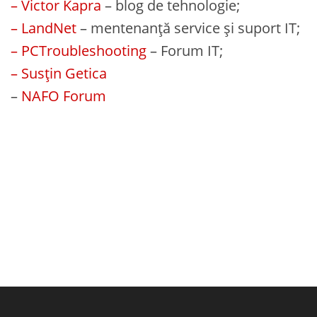
– Victor Kapra
– blog de tehnologie;
– LandNet
– mentenanță service și suport IT;
– PCTroubleshooting
– Forum IT;
– Susțin Getica
–
NAFO Forum