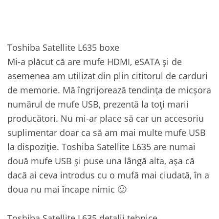
Toshiba Satellite L635 boxe
Mi-a plăcut că are mufe HDMI, eSATA și de
asemenea am utilizat din plin cititorul de carduri
de memorie. Mă îngrijorează tendința de micșora
numărul de mufe USB, prezentă la toți marii
producători. Nu mi-ar place să car un accesoriu
suplimentar doar ca să am mai multe mufe USB
la dispoziție. Toshiba Satellite L635 are numai
două mufe USB și puse una lângă alta, așa că
dacă ai ceva introdus cu o mufă mai ciudată, în a
doua nu mai încape nimic 🙂
Toshiba Satellite L635 detalii tehnice