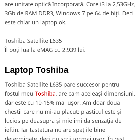
are unitate optică încorporată. Core i3 la 2,53GHz,
3Gb de RAM DDR3, Windows 7 pe 64 de biți. Deci
este chiar un laptop ok.
Toshiba Satellite L635
Îl poți lua la eMAG cu 2.939 lei.
Laptop Toshiba
Toshiba Satellite L635 pare succesor pentru
fostul meu
Toshiba
, are cam aceleași dimensiuni,
dar este cu 10-15% mai ușor. Am doar două
chestii care nu mi-au plăcut: plasticul este și
lucios pe deasupra și mie îmi dă senzația de
ieftin. Iar tastatura nu are spațiile bine
determinate, deci nu scrii tocmai ușor. În rest,