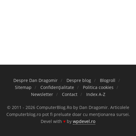
Despre Dan Dragomir
Despre blog
Blogroll
Sitemap
Confidențialitate
Politica cookies
Newsletter
Contact
Index A-Z
© 2011 - 2026 ComputerBlog.Ro by Dan Dragomir. Articolele
Computerblog.ro pot fi preluate doar cu menționarea sursei.
Devel with
♥
by
wpdevel.ro