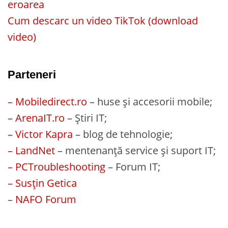
eroarea
Cum descarc un video TikTok (download
video)
Parteneri
– Mobiledirect.ro
– huse și accesorii mobile;
– ArenaIT.ro
– Știri IT;
– Victor Kapra
– blog de tehnologie;
– LandNet
– mentenanță service și suport IT;
– PCTroubleshooting
– Forum IT;
– Susțin Getica
–
NAFO Forum