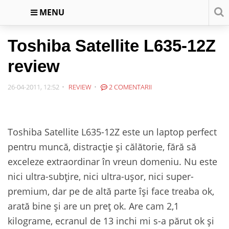
MENU
Toshiba Satellite L635-12Z
review
26-04-2011, 12:52
REVIEW
2 COMENTARII
Toshiba Satellite L635-12Z este un laptop perfect
pentru muncă, distracție și călătorie, fără să
exceleze extraordinar în vreun domeniu. Nu este
nici ultra-subțire, nici ultra-ușor, nici super-
premium, dar pe de altă parte își face treaba ok,
arată bine și are un preț ok. Are cam 2,1
kilograme, ecranul de 13 inchi mi s-a părut ok și