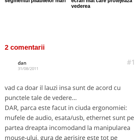
segmentul pliabilelor mari
ecran mat care protejează
vederea
2 comentarii
#1
dan
31/08/2011
vad ca doar il lauzi insa sunt de acord cu
punctele tale de vedere…
DAR, parca este facut in ciuda ergonomiei:
mufele de audio, esata/usb, ethernet sunt pe
partea dreapta incomodand la manipularea
mouse-ului, gura de aerisire este tot pe