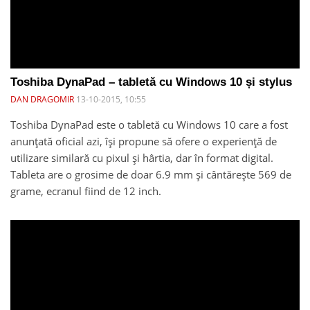
Toshiba DynaPad – tabletă cu Windows 10 și stylus
DAN DRAGOMIR
13-10-2015, 10:55
Toshiba DynaPad este o tabletă cu Windows 10 care a fost
anunțată oficial azi, își propune să ofere o experiență de
utilizare similară cu pixul și hârtia, dar în format digital.
Tableta are o grosime de doar 6.9 mm și cântărește 569 de
grame, ecranul fiind de 12 inch.