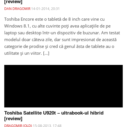
[review]
DAN DRAGOMIR
14-01-2014, 20:31
Toshiba Encore este o tabletă de 8 inch care vine cu
Windows 8.1, cu alte cuvinte poți avea aplicațiile de pe
laptop sau desktop într-un dispozitiv de buzunar. Am testat
modelul doar câteva zile, dar sunt impresionat de această
categorie de prodise și cred că genul ăsta de tablete au o
utilitate și un viitor. […]
Toshiba Satellite U920t – ultrabook-ul hibrid
[review]
DRAGOMIR (OLD)
15-08-2013, 17:48