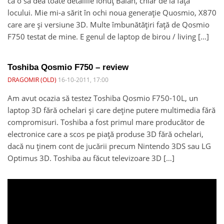
că o să dea toate detaliile Ionuț Bălan, chiar de la fața
locului. Mie mi-a sărit în ochi noua generație Quosmio, X870
care are și versiune 3D. Multe îmbunătățiri față de Qosmio
F750 testat de mine. E genul de laptop de birou / living […]
Toshiba Qosmio F750 – review
DRAGOMIR (OLD)
16-10-2011, 17:00
Am avut ocazia să testez Toshiba Qosmio F750-10L, un
laptop 3D fără ochelari și care deține putere multimedia fără
compromisuri. Toshiba a fost primul mare producător de
electronice care a scos pe piață produse 3D fără ochelari,
dacă nu ținem cont de jucării precum Nintendo 3DS sau LG
Optimus 3D. Toshiba au făcut televizoare 3D […]