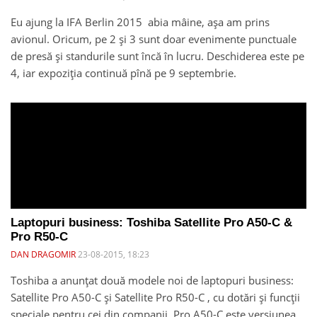
Eu ajung la IFA Berlin 2015 abia mâine, așa am prins
avionul. Oricum, pe 2 și 3 sunt doar evenimente punctuale
de presă și standurile sunt încă în lucru. Deschiderea este pe
4, iar expoziția continuă pînă pe 9 septembrie.
Laptopuri business: Toshiba Satellite Pro A50-C &
Pro R50-C
DAN DRAGOMIR
23-08-2015, 18:23
Toshiba a anunțat două modele noi de laptopuri business:
Satellite Pro A50-C și Satellite Pro R50-C , cu dotări și funcții
speciale pentru cei din companii. Pro A50-C este versiunea