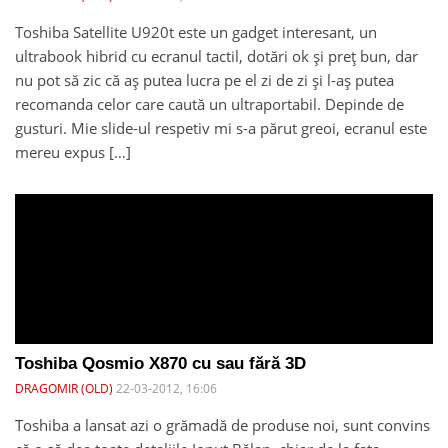
Toshiba Satellite U920t este un gadget interesant, un
ultrabook hibrid cu ecranul tactil, dotări ok și preț bun, dar
nu pot să zic că aș putea lucra pe el zi de zi și l-aș putea
recomanda celor care caută un ultraportabil. Depinde de
gusturi. Mie slide-ul respetiv mi s-a părut greoi, ecranul este
mereu expus […]
Toshiba Qosmio X870 cu sau fără 3D
DRAGOMIR (OLD)
22-03-2012, 16:06
Toshiba a lansat azi o grămadă de produse noi, sunt convins