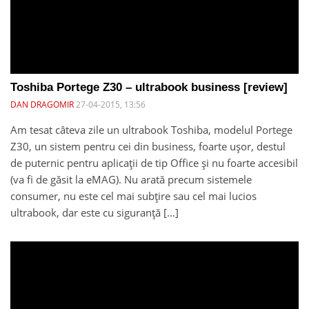
Toshiba Portege Z30 – ultrabook business [review]
DAN DRAGOMIR
27-04-2015, 13:56
Am tesat câteva zile un ultrabook Toshiba, modelul Portege
Z30, un sistem pentru cei din business, foarte ușor, destul
de puternic pentru aplicații de tip Office și nu foarte accesibil
(va fi de găsit la eMAG). Nu arată precum sistemele
consumer, nu este cel mai subțire sau cel mai lucios
ultrabook, dar este cu siguranță […]