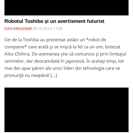
Robotul Toshiba și un avertisment futurist
DAN DRAGOMIR
09-10-2014, 11:00
Cei de la Toshiba au prezentat astăzi un *robot de
companie* care arată și se mișcă la fel ca un om, botezat
Aiko Chihira. De asemenea știe să comunice și prin limbajul
semnelor, dar deocamdată în japoneză. În același timp, tot
mai des apar păreri ale unor lideri din tehnologie care se
pronunță nu neapărat […]