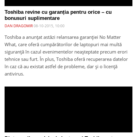
Toshiba revine cu garanția pentru orice – cu
bonusuri suplimentare
DAN DRAGOMIR
08-10-2015, 10:00
Toshiba a anunțat astăzi relansarea garanției No Matter
What, care oferă cumpărătorilor de laptopuri mai multă
siguranță în cazul evenimentelor neașteptate precum erori
tehnice sau furt. În plus, Toshiba oferă recuperarea datelor
în caz că au existat astfel de probleme, dar și o licență
antivirus.