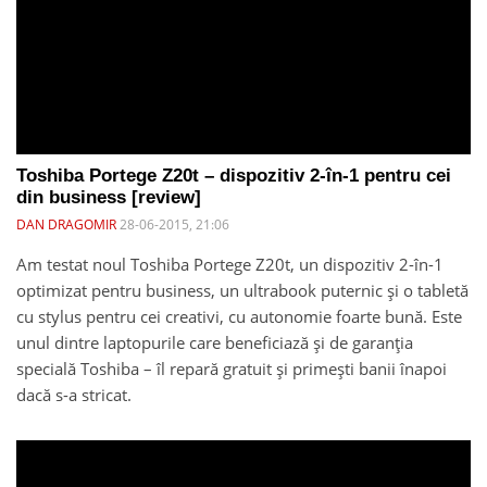
Toshiba Portege Z20t – dispozitiv 2-în-1 pentru cei
din business [review]
DAN DRAGOMIR
28-06-2015, 21:06
Am testat noul Toshiba Portege Z20t, un dispozitiv 2-în-1
optimizat pentru business, un ultrabook puternic și o tabletă
cu stylus pentru cei creativi, cu autonomie foarte bună. Este
unul dintre laptopurile care beneficiază și de garanția
specială Toshiba – îl repară gratuit și primești banii înapoi
dacă s-a stricat.