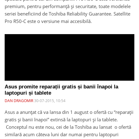
premium, pentru performanță și securitate, toate modelele
seriei beneficiind de Toshiba Reliability Guarantee. Satellite
Pro R50-C este o versiune mai accesibilă.
Asus promite reparații gratis și banii înapoi la
laptopuri și tablete
DAN DRAGOMIR
30-07-2015, 10:54
Asus a anunțat că va lansa din 1 august o ofertă cu “reparații
gratis și banii înapoi” extinsă la laptopuri și la tablete.
Conceptul nu este nou, cei de la Toshiba au lansat o ofertă
similară acum câteva luni dar numai pentru laptopuri