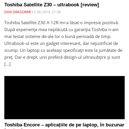
Toshiba Satellite Z30 – ultrabook [review]
DAN DRAGOMIR
12-06-2014, 21:38
Toshiba Satellite Z30 A 12R mi-a lăsat o impresie pozitivă.
După experiența mea neplăcută cu garanția Toshiba n-am
mai testat sisteme de-ale lor o bună perioadă de timp.
Ultrabook-ul este un gadget interesant, dar nejustificat de
scump. Un laptop cu aceleași specificații este la jumătate de
preț. Dar e drept, unii preferă design-ul ultrasubțire și sunt
[…]
Toshiba Encore – aplicațiile de pe laptop, în buzunar