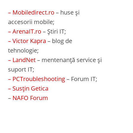
– Mobiledirect.ro
– huse și
accesorii mobile;
– ArenaIT.ro
– Știri IT;
– Victor Kapra
– blog de
tehnologie;
– LandNet
– mentenanță service și
suport IT;
– PCTroubleshooting
– Forum IT;
– Susțin Getica
–
NAFO Forum