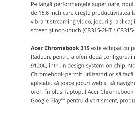
Pe lângă performanțele superioare, noul
de 15,6 inch care crește productivitatea 
vibrant streaming video, jocuri și aplicații
screen și non-touch (CB315-2HT / CB315-
Acer Chromebook 315
este echipat cu p
Radeon, pentru a oferi două configurații 
9120C, într-un design system-on-chip. N
Chromebook permit utilizatorilor să facă
aplicații, să joace jocuri web și să navig
ore1. În plus, laptopul Acer Chromebook 
Google Play™ pentru divertisment, producti