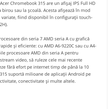
 Acer Chromebook 315 are un afișaj IPS Full HD
la birou sau la școală. Acesta afișează în mod
 variate, fiind disponibil în configurații touch-
2H).
rocesoare din seria 7 AMD seria A cu grafică
rapide și eficiente: cu AMD A6-9220C sau cu A4-
oile procesoare AMD din seria A pentru
 stream video, să ruleze cele mai recente
heze fără efort pe internet timp de până la 10
315 suportă milioane de aplicații Android pe
vitate, conectivitate și multe altele.