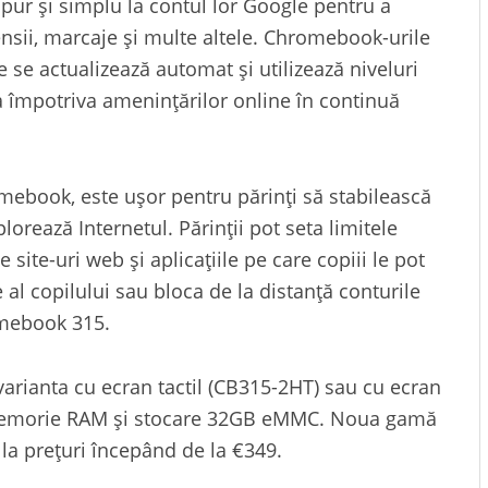
ă pur și simplu la contul lor Google pentru a
ensii, marcaje și multe altele. Chromebook-urile
se actualizează automat și utilizează niveluri
a împotriva amenințărilor online în continuă
mebook, este ușor pentru părinți să stabilească
plorează Internetul. Părinții pot seta limitele
e site-uri web și aplicațiile pe care copiii le pot
 al copilului sau bloca de la distanță conturile
omebook 315.
arianta cu ecran tactil (CB315-2HT) sau cu ecran
memorie RAM și stocare 32GB eMMC. Noua gamă
, la prețuri începând de la €349.