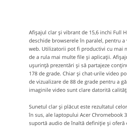
Afișajul clar și vibrant de 15,6 inchi Ful
deschide browserele în paralel, pentru a 
web. Utilizatorii pot fi productivi cu mai 
de a rula mai multe file și aplicații. Afișa
ușurință prezentări și să partajeze conțin
178 de grade. Chiar și chat-urile video p
de vizualizare de 88 de grade pentru a gă
imaginile video sunt clare datorită calită
Sunetul clar și plăcut este rezultatul ce
în sus, ale laptopului Acer Chromebook 31
suportă audio de înaltă definiție și oferă