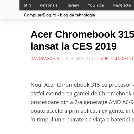
Stiri
Personale
Review
YouTube
Newsletter
ComputerBlog.ro - blog de tehnologie
Acer Chromebook 315 
lansat la CES 2019
DAN DRAGOMIR
10-01-2019, 11:12
STIRI
COMENT
Noul Acer Chromebook 315 cu procesor A
astfel extinderea gamei de Chromebook-ur
procesoare din a 7-a generație AMD A6-9
poate accelera prin aplicații exigente, în 
în timpul unei durate de viață a bateriei 