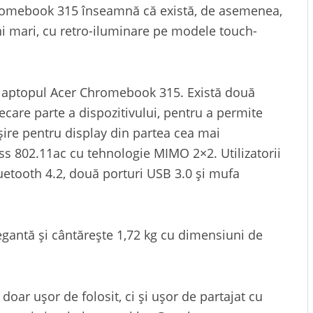
romebook 315 înseamnă că există, de asemenea,
ni mari, cu retro-iluminare pe modele touch-
 laptopul Acer Chromebook 315. Există două
ecare parte a dispozitivului, pentru a permite
eșire pentru display din partea cea mai
s 802.11ac cu tehnologie MIMO 2×2. Utilizatorii
luetooth 4.2, două porturi USB 3.0 și mufa
gantă și cântărește 1,72 kg cu dimensiuni de
ar ușor de folosit, ci și ușor de partajat cu