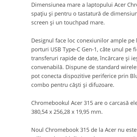
Dimensiunea mare a laptopului Acer Ch
spațiu și pentru o tastatură de dimensiu
screen și un touchpad mare.
Designul face loc conexiunilor ample pe
porturi USB Type-C Gen-1, câte unul pe fi
transferuri rapide de date, încărcare și i
convenabilă. Dispune de standard wireles
pot conecta dispozitive periferice prin B
combo pentru căști și difuzoare.
Chromebookul Acer 315 are o carcasă ele
380,54 x 256,28 x 19,95 mm.
Noul Chromebook 315 de la Acer nu este do