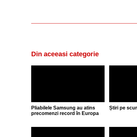
Din aceeasi categorie
Pliabilele Samsung au atins
Știri pe scu
precomenzi record în Europa