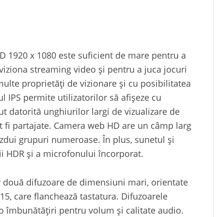
l HD 1920 x 1080 este suficient de mare pentru a
viziona streaming video și pentru a juca jocuri
multe proprietăți de vizionare și cu posibilitatea
jul IPS permite utilizatorilor să afișeze cu
ut datorită unghiurilor largi de vizualizare de
ot fi partajate. Camera web HD are un câmp larg
zdui grupuri numeroase. În plus, sunetul și
ții HDR și a microfonului încorporat.
lor două difuzoare de dimensiuni mari, orientate
5, care flanchează tastatura. Difuzoarele
 o îmbunătățiri pentru volum și calitate audio.