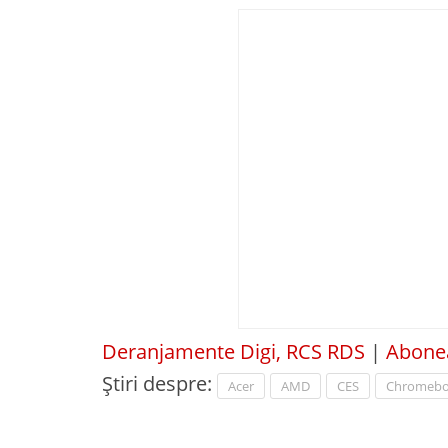
Deranjamente Digi, RCS RDS
|
Abonea
Știri despre:
Acer
AMD
CES
Chromeb