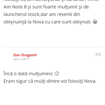
Am Note 8 și sunt foarte mulțumit și de
launcherul stock,dar am revenit din
obișnuință la Nova cu care sunt obișnuit. 😀
#6
Dan Dragomir
28/11/2017
Încă o dată mulțumesc 🙂
Eram sigur că mulți dintre voi folosiți Nova.