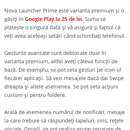
Nova Launcher Prime este varianta premium și o
găsiți în
Google Play la 25 de lei
. Suma se
plătește o singură dată și vă asigură și faptul că
veți avea aceleași setări când schimbați telefonul.
Gesturile avansate sunt deblocate doar în
varianta premium, altfel aveți câteva funcții de
bază. De exemplu, se pot seta gesturi pe icon-ul
fiecărei aplicații. Să vezi mesajele dacă dai Swipe
dreapta și altele asemenea. Se pot seta acțiuni
custom și pentru foldere.
Arată de asemenea numărul de notificări, mesaje
la care trebuie să răspundeți (apeluri, sms, rețele
sociale, Gmail), se pot realiza grupe separate de