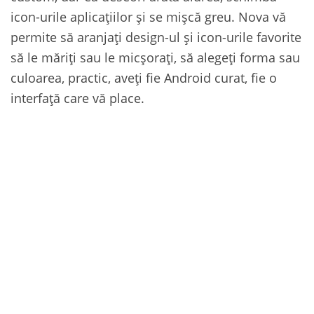
icon-urile aplicațiilor și se mișcă greu. Nova vă
permite să aranjați design-ul și icon-urile favorite
să le măriți sau le micșorați, să alegeți forma sau
culoarea, practic, aveți fie Android curat, fie o
interfață care vă place.