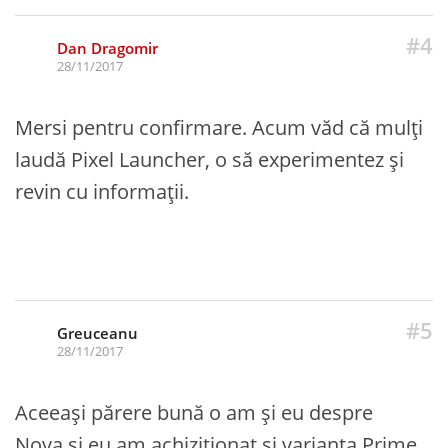
#4
Dan Dragomir
28/11/2017
Mersi pentru confirmare. Acum văd că mulți
laudă Pixel Launcher, o să experimentez și
revin cu informații.
#5
Greuceanu
28/11/2017
Aceeași părere bună o am și eu despre
Nova,și eu am achiziționat și varianta Prime.