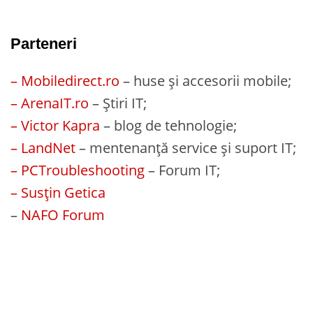
Parteneri
– Mobiledirect.ro
– huse și accesorii mobile;
– ArenaIT.ro
– Știri IT;
– Victor Kapra
– blog de tehnologie;
– LandNet
– mentenanță service și suport IT;
– PCTroubleshooting
– Forum IT;
– Susțin Getica
–
NAFO Forum