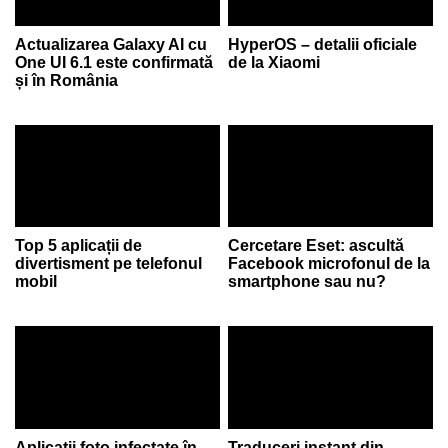
Actualizarea Galaxy AI cu
HyperOS – detalii oficiale
One UI 6.1 este confirmată
de la Xiaomi
și în România
Top 5 aplicații de
Cercetare Eset: ascultă
divertisment pe telefonul
Facebook microfonul de la
mobil
smartphone sau nu?
Aplicații foto infectate în
Traduceri instant din