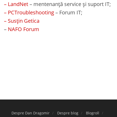
– LandNet
– mentenanță service și suport IT;
– PCTroubleshooting
– Forum IT;
– Susțin Getica
–
NAFO Forum
Despre Dan Dragomir
Despre blog
Blogroll