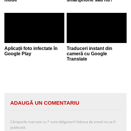
Aplicații foto infectate în
Traduceri instant din
Google Play
cameră cu Google
Translate
ADAUGĂ UN COMENTARIU
Câmpurile marcate cu
*
sunt obligatorii! Adresa de email nu va fi
publicată.