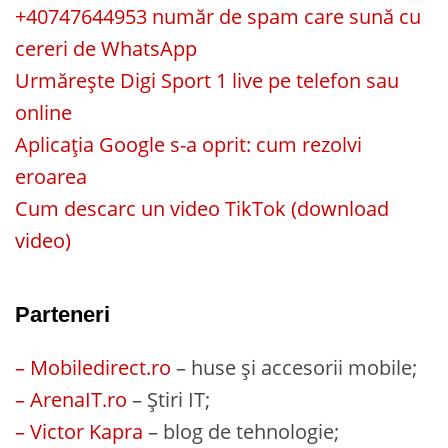
+40747644953 număr de spam care sună cu
cereri de WhatsApp
Urmărește Digi Sport 1 live pe telefon sau
online
Aplicația Google s-a oprit: cum rezolvi
eroarea
Cum descarc un video TikTok (download
video)
Parteneri
– Mobiledirect.ro
– huse și accesorii mobile;
– ArenaIT.ro
– Știri IT;
– Victor Kapra
– blog de tehnologie;