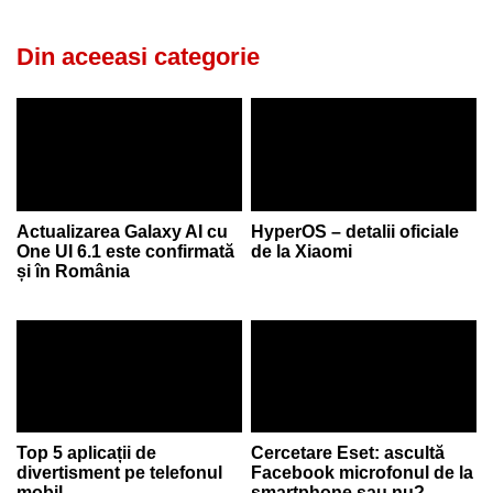
Din aceeasi categorie
Actualizarea Galaxy AI cu
HyperOS – detalii oficiale
One UI 6.1 este confirmată
de la Xiaomi
și în România
Top 5 aplicații de
Cercetare Eset: ascultă
divertisment pe telefonul
Facebook microfonul de la
mobil
smartphone sau nu?