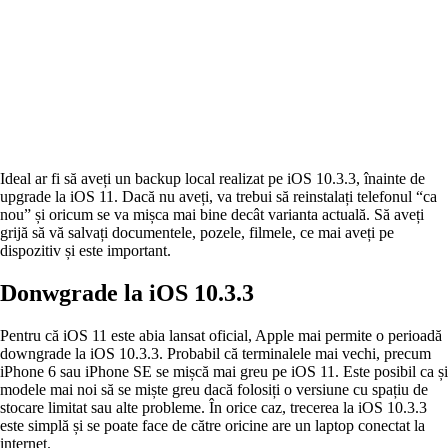
Ideal ar fi să aveți un backup local realizat pe iOS 10.3.3, înainte de
upgrade la iOS 11. Dacă nu aveți, va trebui să reinstalați telefonul “ca
nou” și oricum se va mișca mai bine decât varianta actuală. Să aveți
grijă să vă salvați documentele, pozele, filmele, ce mai aveți pe
dispozitiv și este important.
Donwgrade la iOS 10.3.3
Pentru că iOS 11 este abia lansat oficial, Apple mai permite o perioadă
downgrade la iOS 10.3.3. Probabil că terminalele mai vechi, precum
iPhone 6 sau iPhone SE se mișcă mai greu pe iOS 11. Este posibil ca și
modele mai noi să se miște greu dacă folosiți o versiune cu spațiu de
stocare limitat sau alte probleme. În orice caz, trecerea la iOS 10.3.3
este simplă și se poate face de către oricine are un laptop conectat la
internet.