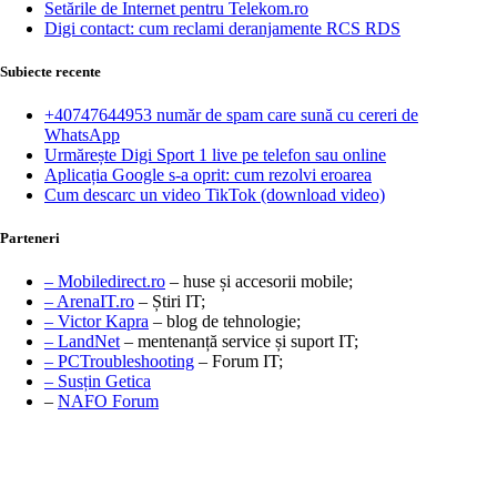
Setările de Internet pentru Telekom.ro
Digi contact: cum reclami deranjamente RCS RDS
Subiecte recente
+40747644953 număr de spam care sună cu cereri de
WhatsApp
Urmărește Digi Sport 1 live pe telefon sau online
Aplicația Google s-a oprit: cum rezolvi eroarea
Cum descarc un video TikTok (download video)
Parteneri
– Mobiledirect.ro
– huse și accesorii mobile;
– ArenaIT.ro
– Știri IT;
– Victor Kapra
– blog de tehnologie;
– LandNet
– mentenanță service și suport IT;
– PCTroubleshooting
– Forum IT;
– Susțin Getica
–
NAFO Forum