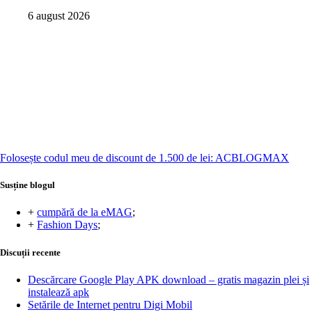
6 august 2026
Folosește codul meu de discount de 1.500 de lei: ACBLOGMAX
Susține blogul
+
cumpără de la eMAG
;
+
Fashion Days
;
Discuții recente
Descărcare Google Play APK download – gratis magazin plei și
instalează apk
Setările de Internet pentru Digi Mobil