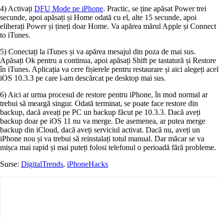
4) Activați
DFU Mode pe iPhone
. Practic, se ține apăsat Power trei
secunde, apoi apăsați și Home odată cu el, alte 15 secunde, apoi
eliberați Power și țineți doar Home. Va apărea mărul Apple și Connect
to iTunes.
5) Conectați la iTunes și va apărea mesajul din poza de mai sus.
Apăsați Ok pentru a continua, apoi apăsați Shift pe tastatură și Restore
în iTunes. Aplicația va cere fișierele pentru restaurare și aici alegeți acel
iOS 10.3.3 pe care l-am descărcat pe desktop mai sus.
6) Aici ar urma procesul de restore pentru iPhone, în mod normal ar
trebui să meargă singur. Odată terminat, se poate face restore din
backup, dacă aveați pe PC un backup făcut pe 10.3.3. Dacă aveți
backup doar pe iOS 11 nu va merge. De asemenea, ar putea merge
backup din iCloud, dacă aveți serviciul activat. Dacă nu, aveți un
iPhone nou și va trebui să reinstalați totul manual. Dar măcar se va
mișca mai rapid și mai puteți folosi telefonul o perioadă fără probleme.
Surse:
DigitalTrends
,
iPhoneHacks