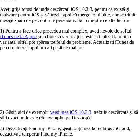
Aveți grijă totuși de unde descărcați iOS 10.3.3, pentru că există și
malware pentru iOS și vă treziți apoi că merge totul bine, dar se trimit
mesaje spam de pe conturile personale. Sau cine știe ce alte lucruri.
1) Pentru a face orice procedeu mai complex, aveți nevoie de softul
iTunes de la Apple
și trebuie să verificați că este actualizat la ultima
variantă, altfel pot apărea tot felul de probleme. Actualizați iTunes de
pe comptuer și apoi urmați pașii de mai jos.
2) Găsiți aici de exemplu
versiunea iOS 10.3.3
, trebuie descărcată și să
știți exact unde este (de exemplu: pe Desktop).
3) Dezactivați Find my iPhone, găsiți opțiunea la Settings / iCloud,
dezactivați temporar Find my iPhone.