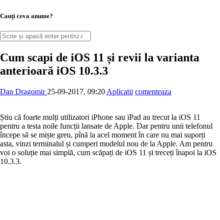
Cauți ceva anume?
Cum scapi de iOS 11 și revii la varianta
anterioară iOS 10.3.3
Dan Dragomir
25-09-2017, 09:20
Aplicatii
comenteaza
Știu că foarte mulți utilizatori iPhone sau iPad au trecut la iOS 11
pentru a testa noile funcții lansate de Apple. Dar pentru unii telefonul
începe să se miște greu, pînă la acel moment în care nu mai suporți
asta, vinzi terminalul și cumperi modelul nou de la Apple. Am pentru
voi o soluție mai simplă, cum scăpați de iOS 11 și treceți înapoi la iOS
10.3.3.