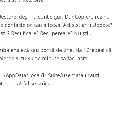
estore, deși nu sunt sigur. Dar Copiere rez nu
a contactelor sau altceva. Act sist ar fi Update?
ist, ? Rectificare? Recupereare? Nu știu.
ba engleză sau dorită de tine. Ha ! Credeai că
 pierde și tu 30 de minute să faci asta.
Tău/AppData/Local/HiSuite/userdata ) cauți
tepad, altfel se strică.