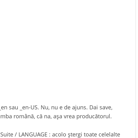
_en sau _en-US. Nu, nu e de ajuns. Dai save,
t limba română, că na, așa vrea producătorul.
iSuite / LANGUAGE : acolo ștergi toate celelalte