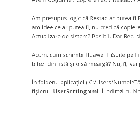
Am presupus logic că Restab ar putea fi R
am idee ce ar putea fi, nu cred că copiere
Actualizare de sistem? Posibil. Dar Rec. s
Acum, cum schimbi Huawei HiSuite pe lim
bifezi din listă și o să meargă? Nu, îți vei
În folderul aplicației ( C:/Users/Numele
fișierul
UserSetting.xml.
Îl editezi cu No