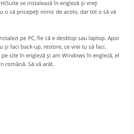
HiSuite se instalează în engleză și vreți
u o să pricepeți nimic de acolo, dar tot o să vă
instalezi pe PC, fie că e desktop sau laptop. Apoi
și faci back-up, restore, ce vrei tu să faci.
 pe site în engleză și am Windows în engleză, el
 în română. Să vă arăt.