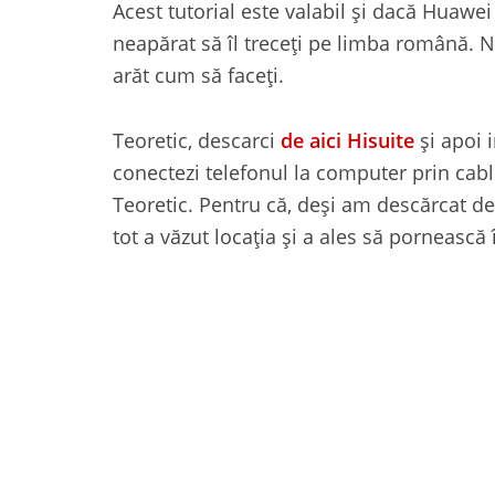
Acest tutorial este valabil și dacă Huawei 
neapărat să îl treceți pe limba română. N
arăt cum să faceți.
Teoretic, descarci
de aici Hisuite
și apoi 
conectezi telefonul la computer prin cablu 
Teoretic. Pentru că, deși am descărcat de
tot a văzut locația și a ales să pornească