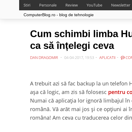
Stiri
Personale
Review
YouTube
Newsletter
ComputerBlog.ro - blog de tehnologie
Cum schimbi limba Hu
ca să înțelegi ceva
DAN DRAGOMIR
04-04-2017, 19:53
APLICATII
CO
A trebuit azi să fac backup la un telefon
așa că logic, am zis să folosesc
pentru co
Numai că aplicația lor ignoră limbajul în
română. Vă arăt mai jos și ce opțiuni ai 
româna! Am ceva cu traducerea celor din 