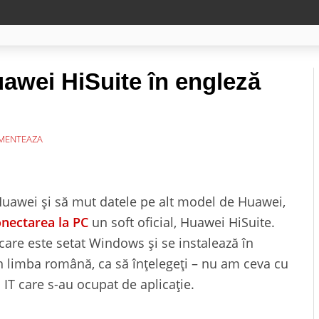
awei HiSuite în engleză
MENTEAZA
 Huawei și să mut datele pe alt model de Huawei,
nectarea la PC
un soft oficial, Huawei HiSuite.
 care este setat Windows și se instalează în
în limba română, ca să înțelegeți – nu am ceva cu
IT care s-au ocupat de aplicație.