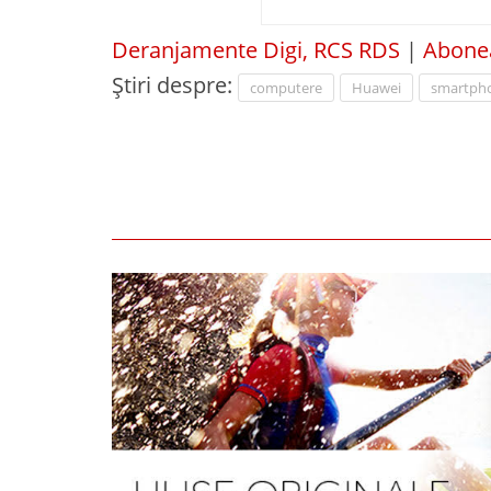
Deranjamente Digi, RCS RDS
|
Abonea
Știri despre:
computere
Huawei
smartph