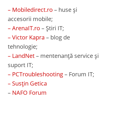
– Mobiledirect.ro
– huse și
accesorii mobile;
– ArenaIT.ro
– Știri IT;
– Victor Kapra
– blog de
tehnologie;
– LandNet
– mentenanță service și
suport IT;
– PCTroubleshooting
– Forum IT;
– Susțin Getica
–
NAFO Forum