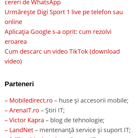
cereri de WhatsApp
Urmărește Digi Sport 1 live pe telefon sau
online
Aplicația Google s-a oprit: cum rezolvi
eroarea
Cum descarc un video TikTok (download
video)
Parteneri
– Mobiledirect.ro
– huse și accesorii mobile;
– ArenaIT.ro
– Știri IT;
– Victor Kapra
– blog de tehnologie;
– LandNet
– mentenanță service și suport IT;