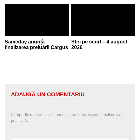
Sameday anunță
Știri pe scurt – 4 august
finalizarea preluării Cargus
2026
ADAUGĂ UN COMENTARIU
Câmpurile marcate cu
*
sunt obligatorii! Adresa de email nu va fi
publicată.