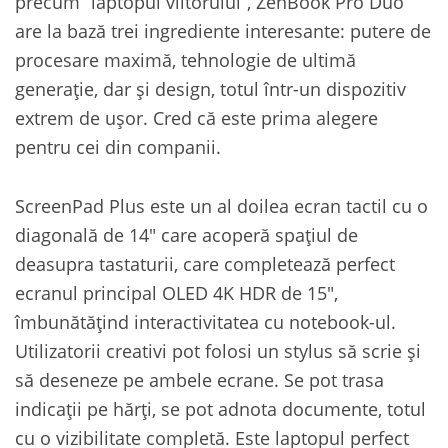
precum “laptopul viitorului”, ZenBook Pro Duo
are la bază trei ingrediente interesante: putere de
procesare maximă, tehnologie de ultimă
generație, dar și design, totul într-un dispozitiv
extrem de ușor. Cred că este prima alegere
pentru cei din companii.
ScreenPad Plus este un al doilea ecran tactil cu o
diagonală de 14″ care acoperă spațiul de
deasupra tastaturii, care completează perfect
ecranul principal OLED 4K HDR de 15″,
îmbunătățind interactivitatea cu notebook-ul.
Utilizatorii creativi pot folosi un stylus să scrie și
să deseneze pe ambele ecrane. Se pot trasa
indicații pe hărți, se pot adnota documente, totul
cu o vizibilitate completă. Este laptopul perfect