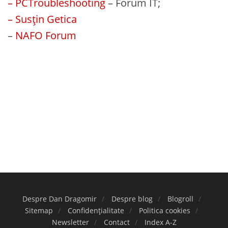
– PCTroubleshooting
– Forum IT;
– Susțin Getica
–
NAFO Forum
Despre Dan Dragomir
Despre blog
Blogroll
Sitemap
Confidențialitate
Politica cookies
Newsletter
Contact
Index A-Z