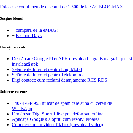
Folosește codul meu de discount de 1.500 de lei: ACBLOGMAX
Susține blogul
+
cumpără de la eMAG
;
+
Fashion Days
;
Discuții recente
Descărcare Google Play APK download – gratis magazin plei și
instalează apk
Setările de Internet pentru Digi Mobil
Setările de Internet pentru Telekom.ro
Digi contact: cum reclami deranjamente RCS RDS
Subiecte recente
+40747644953 număr de spam care sună cu cereri de
WhatsApp
Urmărește Digi Sport 1 live pe telefon sau online
Aplicația Google s-a oprit: cum rezolvi eroarea
Cum descarc un video TikTok (download video)