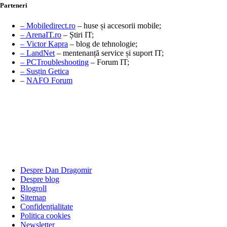
Parteneri
– Mobiledirect.ro
– huse și accesorii mobile;
– ArenaIT.ro
– Știri IT;
– Victor Kapra
– blog de tehnologie;
– LandNet
– mentenanță service și suport IT;
– PCTroubleshooting
– Forum IT;
– Susțin Getica
–
NAFO Forum
Despre Dan Dragomir
Despre blog
Blogroll
Sitemap
Confidențialitate
Politica cookies
Newsletter