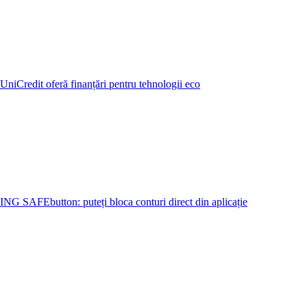
UniCredit oferă finanțări pentru tehnologii eco
ING SAFEbutton: puteți bloca conturi direct din aplicație