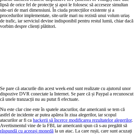
lipsă de orice fel de protecție și apoi le folosesc să acceseze simultan
site-uri de mari dimensiuni. În ciuda protecțiilor existente și a
procedurilor implementate, site-urile mari nu rezistă unui volum uriaș
de trafic, iar serviciul devine indisponibil pentru restul lumii, chiar dacă
vorbim despre clienți plătitori.
Se pare că atacurile din acest week-end sunt realizate cu ajutorul unor
dispozive DVR conectate la Internet. Se pare că și Paypal a recunoscut
că unele tranzacții nu au putut fi efectuate.
Nu este clar cine este în spatele atacurilor, dar americanii se tem că
astfel de incidente ar putea apărea în ziua alegerilor, iar scopul
atacurilor ar fi ca
hackerii să încerce modificarea rezultatelor alegerilor
.
Avertismentul vine de la FBI, iar americanii spun că s-au pregătit să
răspundă cu aceeași monedă
la un atac. La care rușii, care sunt acuzați