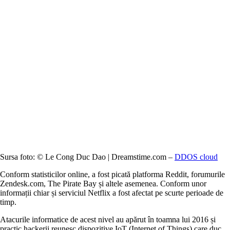
Sursa foto: © Le Cong Duc Dao | Dreamstime.com –
DDOS cloud
Conform statisticilor online, a fost picată platforma Reddit, forumurile
Zendesk.com, The Pirate Bay și altele asemenea. Conform unor
informații chiar și serviciul Netflix a fost afectat pe scurte perioade de
timp.
Atacurile informatice de acest nivel au apărut în toamna lui 2016 și
practic hackerii reunesc dispozitive IoT (Internet of Things) care duc