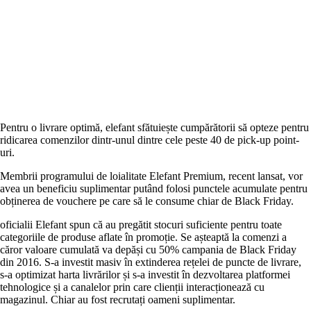
Pentru o livrare optimă, elefant sfătuiește cumpărătorii să opteze pentru
ridicarea comenzilor dintr-unul dintre cele peste 40 de pick-up point-
uri.
Membrii programului de loialitate Elefant Premium, recent lansat, vor
avea un beneficiu suplimentar putând folosi punctele acumulate pentru
obținerea de vouchere pe care să le consume chiar de Black Friday.
oficialii Elefant spun că au pregătit stocuri suficiente pentru toate
categoriile de produse aflate în promoție. Se așteaptă la comenzi a
căror valoare cumulată va depăși cu 50% campania de Black Friday
din 2016. S-a investit masiv în extinderea rețelei de puncte de livrare,
s-a optimizat harta livrărilor și s-a investit în dezvoltarea platformei
tehnologice și a canalelor prin care clienții interacționează cu
magazinul. Chiar au fost recrutați oameni suplimentar.