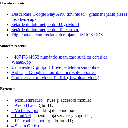
Discuții recente
Descărcare Google Play APK download – gratis magazin plei și
instalează apk
Setările de Internet pentru Digi Mobil
Setările de Internet pentru Telekom.ro
Digi contact: cum reclami deranjamente RCS RDS
Subiecte recente
+40747644953 număr de spam care sună cu cereri de
WhatsApp
Urmărește Digi Sport 1 live pe telefon sau online
Aplicația Google s-a oprit: cum rezolvi eroarea
Cum descarc un video TikTok (download video)
Parteneri
– Mobiledirect.ro
– huse și accesorii mobile;
– ArenaIT.ro
– Știri IT;
– Victor Kapra
– blog de tehnologie;
– LandNet
– mentenanță service și suport IT;
– PCTroubleshooting
– Forum IT;
– Susțin Getica