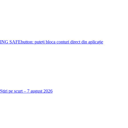
ING SAFEbutton: puteți bloca conturi direct din aplicație
Știri pe scurt – 7 august 2026