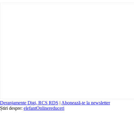
Deranjamente Digi, RCS RDS
|
Abonează-te la newsletter
Știri despre:
elefant
Online
reduceri