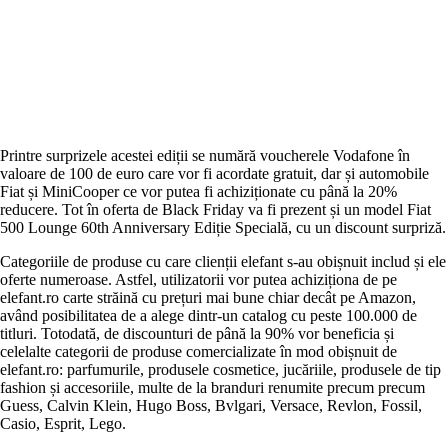
Printre surprizele acestei ediții se numără voucherele Vodafone în
valoare de 100 de euro care vor fi acordate gratuit, dar și automobile
Fiat și MiniCooper ce vor putea fi achiziționate cu până la 20%
reducere. Tot în oferta de Black Friday va fi prezent și un model Fiat
500 Lounge 60th Anniversary Ediție Specială, cu un discount surpriză.
Categoriile de produse cu care clienții elefant s-au obișnuit includ și ele
oferte numeroase. Astfel, utilizatorii vor putea achiziționa de pe
elefant.ro carte străină cu prețuri mai bune chiar decât pe Amazon,
având posibilitatea de a alege dintr-un catalog cu peste 100.000 de
titluri. Totodată, de discounturi de până la 90% vor beneficia și
celelalte categorii de produse comercializate în mod obișnuit de
elefant.ro: parfumurile, produsele cosmetice, jucăriile, produsele de tip
fashion și accesoriile, multe de la branduri renumite precum precum
Guess, Calvin Klein, Hugo Boss, Bvlgari, Versace, Revlon, Fossil,
Casio, Esprit, Lego.