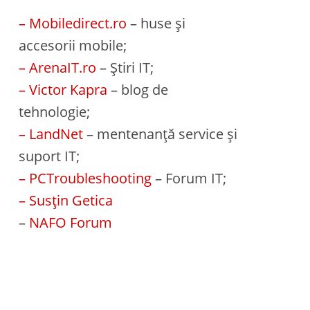
– Mobiledirect.ro
– huse și
accesorii mobile;
– ArenaIT.ro
– Știri IT;
– Victor Kapra
– blog de
tehnologie;
– LandNet
– mentenanță service și
suport IT;
– PCTroubleshooting
– Forum IT;
– Susțin Getica
–
NAFO Forum