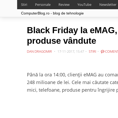
Stiri
Personale
Review
YouTube
Newsletter
ComputerBlog.ro - blog de tehnologie
Black Friday la eMAG,
produse vândute
DAN DRAGOMIR
17-11-2017, 15:47
STIRI
COMENT
Până la ora 14:00, clienții eMAG au coma
248 milioane de lei. Cele mai căutate cat
mici, telefoane, produse pentru îngrijire 