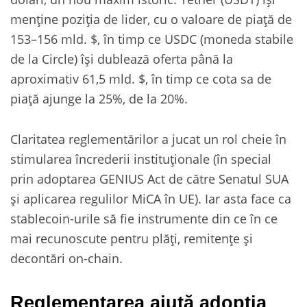
menține poziția de lider, cu o valoare de piață de
153–156 mld. $, în timp ce USDC (moneda stabile
de la Circle) își dublează oferta până la
aproximativ 61,5 mld. $, în timp ce cota sa de
piață ajunge la 25%, de la 20%.
Claritatea reglementărilor a jucat un rol cheie în
stimularea încrederii instituționale (în special
prin adoptarea GENIUS Act de către Senatul SUA
și aplicarea regulilor MiCA în UE). Iar asta face ca
stablecoin-urile să fie instrumente din ce în ce
mai recunoscute pentru plăți, remitențe și
decontări on-chain.
Reglementarea ajută adopția