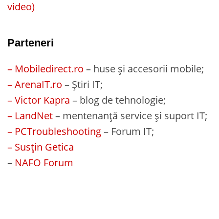
video)
Parteneri
– Mobiledirect.ro
– huse și accesorii mobile;
– ArenaIT.ro
– Știri IT;
– Victor Kapra
– blog de tehnologie;
– LandNet
– mentenanță service și suport IT;
– PCTroubleshooting
– Forum IT;
– Susțin Getica
–
NAFO Forum