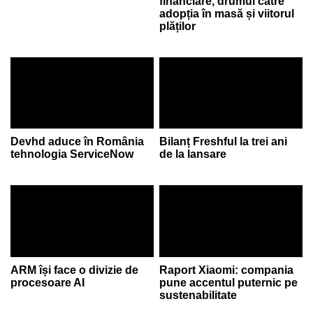
financiare, drumul către
adopția în masă și viitorul
plăților
Devhd aduce în România
Bilanț Freshful la trei ani
tehnologia ServiceNow
de la lansare
ARM își face o divizie de
Raport Xiaomi: compania
procesoare AI
pune accentul puternic pe
sustenabilitate