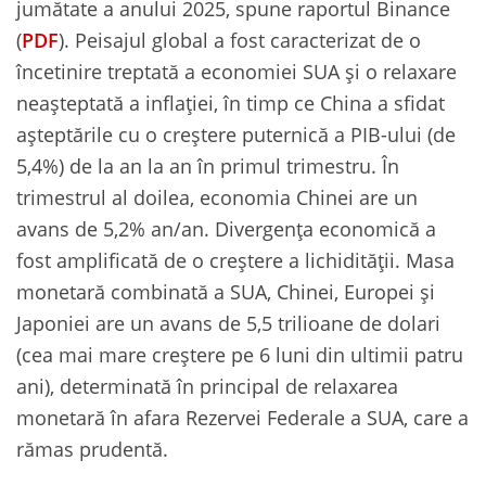
jumătate a anului 2025, spune raportul Binance
(
PDF
). Peisajul global a fost caracterizat de o
încetinire treptată a economiei SUA și o relaxare
neașteptată a inflației, în timp ce China a sfidat
așteptările cu o creștere puternică a PIB-ului (de
5,4%) de la an la an în primul trimestru. În
trimestrul al doilea, economia Chinei are un
avans de 5,2% an/an. Divergența economică a
fost amplificată de o creștere a lichidității. Masa
monetară combinată a SUA, Chinei, Europei și
Japoniei are un avans de 5,5 trilioane de dolari
(cea mai mare creștere pe 6 luni din ultimii patru
ani), determinată în principal de relaxarea
monetară în afara Rezervei Federale a SUA, care a
rămas prudentă.