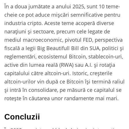
În a doua jumătate a anului 2025, sunt 10 teme-
cheie ce pot aduce mișcări semnificative pentru
industria cripto. Aceste teme acoperă diverse
narațiuni și sectoare, precum cele legate de
mediul macroeconomic, pivotul FED, perspectiva
fiscală a legii Big Beautifull Bill din SUA, politici și
reglementări, ecosistemul Bitcoin, stablecoin-uri,
active din lumea reală (RWA) sau A.I. și rotația
capitalului către altcoin-uri. Istoric, creșterile
altcoin-urilor vin după ce Bitcoin își termină raliul
și intră în consolidare, pe măsură ce capitalul se
rotește în căutarea unor randamente mai mari.
Concluzii