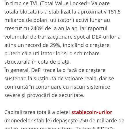
În timp ce TVL (Total Value Locked= Valoare
totală blocată) s-a stabilizat la aproximativ 151,5
miliarde de dolari, utilizatorii activi lunar au
crescut cu 240% de la an la an, iar raportul
volumului de tranzacționare spot al DEX-urilor a
atins un record de 29%, indicând o creștere
puternică a utilizatorilor și o schimbare
structurală în cota de piață.
În general, DeFi trece la o fază de creștere
sustenabilă susținută de valoare reală, dar se
confruntă în continuare cu riscuri sistemice
severe și provocări de securitate.
Capitalizarea totală a pieței
stablecoin-urilor
(monedelor stabile) depășește 250 de miliarde de
dolari, un nou maxim istoric. Tether (USDT) își