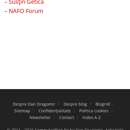
– Susțin Getica
–
NAFO Forum
Despre Dan Dragomir
Despre blog
Blogroll
Sitemap
Confidențialitate
Politica cookies
Newsletter
Contact
Index A-Z
© 2011 - 2026 ComputerBlog.Ro by Dan Dragomir. Articolele