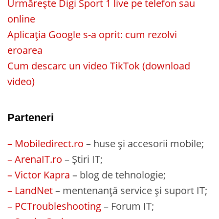
Urmărește Digi Sport 1 live pe telefon sau
online
Aplicația Google s-a oprit: cum rezolvi
eroarea
Cum descarc un video TikTok (download
video)
Parteneri
– Mobiledirect.ro
– huse și accesorii mobile;
– ArenaIT.ro
– Știri IT;
– Victor Kapra
– blog de tehnologie;
– LandNet
– mentenanță service și suport IT;
– PCTroubleshooting
– Forum IT;