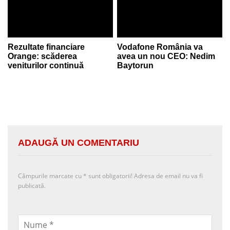
Rezultate financiare
Vodafone România va
Orange: scăderea
avea un nou CEO: Nedim
veniturilor continuă
Baytorun
ADAUGĂ UN COMENTARIU
Câmpurile marcate cu
*
sunt obligatorii! Adresa de email nu va fi
publicată.