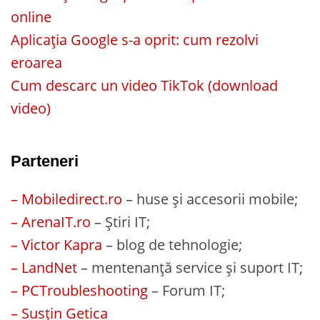
online
Aplicația Google s-a oprit: cum rezolvi
eroarea
Cum descarc un video TikTok (download
video)
Parteneri
– Mobiledirect.ro
– huse și accesorii mobile;
– ArenaIT.ro
– Știri IT;
– Victor Kapra
– blog de tehnologie;
– LandNet
– mentenanță service și suport IT;
– PCTroubleshooting
– Forum IT;
– Susțin Getica