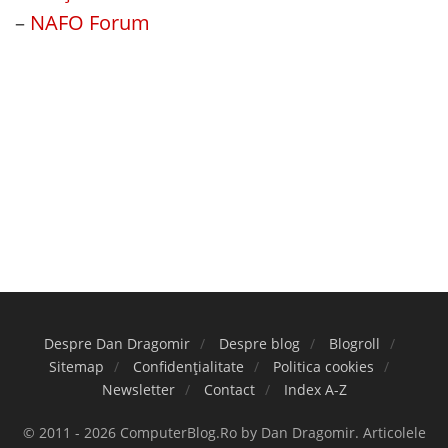
–
NAFO Forum
Despre Dan Dragomir
Despre blog
Blogroll
Sitemap
Confidențialitate
Politica cookies
Newsletter
Contact
Index A-Z
© 2011 - 2026 ComputerBlog.Ro by Dan Dragomir. Articolele