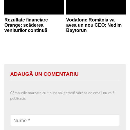
Rezultate financiare
Vodafone România va
Orange: scăderea
avea un nou CEO: Nedim
veniturilor continuă
Baytorun
ADAUGĂ UN COMENTARIU
Câmpurile marcate cu
*
sunt obligatorii! Adresa de email nu va fi
publicată.