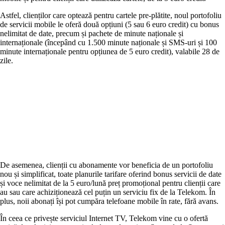
Astfel, clienților care optează pentru cartele pre-plătite, noul portofoliu
de servicii mobile le oferă două opțiuni (5 sau 6 euro credit) cu bonus
nelimitat de date, precum și pachete de minute naționale și
internaționale (începând cu 1.500 minute naționale și SMS-uri și 100
minute internaționale pentru opțiunea de 5 euro credit), valabile 28 de
zile.
De asemenea, clienții cu abonamente vor beneficia de un portofoliu
nou și simplificat, toate planurile tarifare oferind bonus servicii de date
și voce nelimitat de la 5 euro/lună preț promoțional pentru clienții care
au sau care achiziționează cel puțin un serviciu fix de la Telekom. În
plus, noii abonați își pot cumpăra telefoane mobile în rate, fără avans.
În ceea ce privește serviciul Internet TV, Telekom vine cu o ofertă