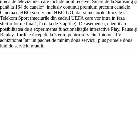
unică de televiziune, care include noul receiver Smart de la Samsung și
până la 164 de canale*, inclusiv conținut premium precum canalele
Cinemax, HBO și serviciul HBO GO, dar și meciurile difuzate la
Telekom Sport (meciurile din cadrul UEFA care vor intra în faza
sferturilor de finală, în data de 3 aprilie). De asemenea, clienții au
posibilitatea de a experimenta funcționalitățile interactive Play, Pause și
Replay. Tarifele încep de la 5 euro pentru serviciul Internet TV
achiziționat într-un pachet de minim două servicii, plus primele două
luni de serviciu gratuit.