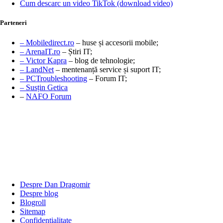
Cum descarc un video TikTok (download video)
Parteneri
– Mobiledirect.ro
– huse și accesorii mobile;
– ArenaIT.ro
– Știri IT;
– Victor Kapra
– blog de tehnologie;
– LandNet
– mentenanță service și suport IT;
– PCTroubleshooting
– Forum IT;
– Susțin Getica
–
NAFO Forum
Despre Dan Dragomir
Despre blog
Blogroll
Sitemap
Confidențialitate