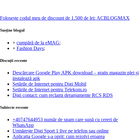
Folosește codul meu de discount de 1.500 de lei: ACBLOGMAX
Susține blogul
+
cumpără de la eMAG
;
+
Fashion Days
;
Discuții recente
Descărcare Google Play APK download – gratis magazin plei și
instalează apk
Setările de Internet pentru Digi Mobil
Setările de Internet pentru Telekom.ro
Digi contact: cum reclami deranjamente RCS RDS
Subiecte recente
+40747644953 număr de spam care sună cu cereri de
WhatsApp
Urmărește Digi Sport 1 live pe telefon sau online
Aplicația Google s-a oprit: cum rezolvi eroarea