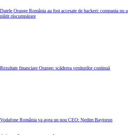
Datele Orange România au fost accesate de hackeri: compania nu a
plătit răscumpărare
Rezultate financiare Orange: scăderea veniturilor continuă
Vodafone România va avea un nou CEO: Nedim Baytorun