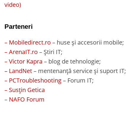
video)
Parteneri
– Mobiledirect.ro
– huse și accesorii mobile;
– ArenaIT.ro
– Știri IT;
– Victor Kapra
– blog de tehnologie;
– LandNet
– mentenanță service și suport IT;
– PCTroubleshooting
– Forum IT;
– Susțin Getica
–
NAFO Forum