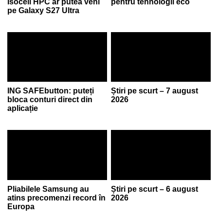
Isocell HPC ar putea veni
pentru tehnologii eco
pe Galaxy S27 Ultra
ING SAFEbutton: puteți
Știri pe scurt – 7 august
bloca conturi direct din
2026
aplicație
Pliabilele Samsung au
Știri pe scurt – 6 august
atins precomenzi record în
2026
Europa