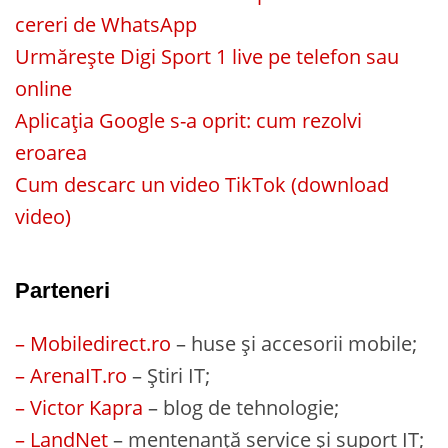
cereri de WhatsApp
Urmărește Digi Sport 1 live pe telefon sau
online
Aplicația Google s-a oprit: cum rezolvi
eroarea
Cum descarc un video TikTok (download
video)
Parteneri
– Mobiledirect.ro
– huse și accesorii mobile;
– ArenaIT.ro
– Știri IT;
– Victor Kapra
– blog de tehnologie;
– LandNet
– mentenanță service și suport IT;