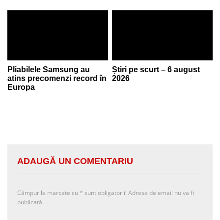
Pliabilele Samsung au
Știri pe scurt – 6 august
atins precomenzi record în
2026
Europa
ADAUGĂ UN COMENTARIU
Câmpurile marcate cu
*
sunt obligatorii! Adresa de email nu va fi
publicată.