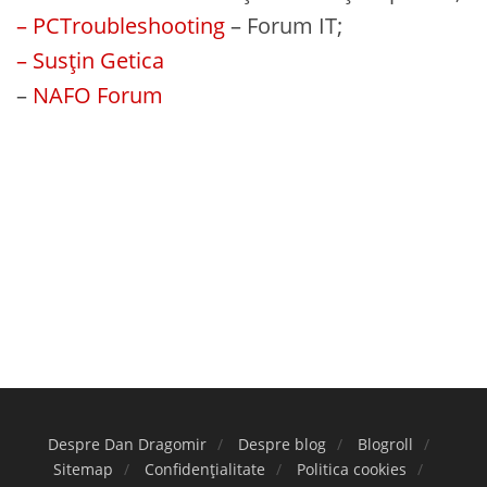
– PCTroubleshooting
– Forum IT;
– Susțin Getica
–
NAFO Forum
Despre Dan Dragomir
Despre blog
Blogroll
Sitemap
Confidențialitate
Politica cookies