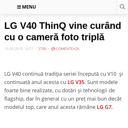
MENU
LG V40 ThinQ vine curând
cu o cameră foto triplă
13-09-2018, 18:57
STIRI
COMENTEAZA
LG V40 continuă tradiția seriei începută cu V10 și
continuată anul acesta cu
LG V35
. Sunt modele
foarte bine realizate, cu dotări și tehnologii de
flagship, dar în general cu un preț mai bun decât
modelul top, care anul acesta rămâne
LG G7
.