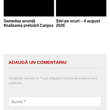
Sameday anunță
Știri pe scurt – 4 august
finalizarea preluării Cargus
2026
ADAUGĂ UN COMENTARIU
Câmpurile marcate cu
*
sunt obligatorii! Adresa de email nu va fi
publicată.