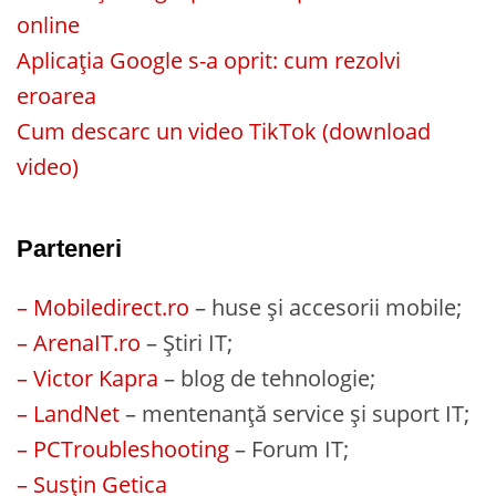
online
Aplicația Google s-a oprit: cum rezolvi
eroarea
Cum descarc un video TikTok (download
video)
Parteneri
– Mobiledirect.ro
– huse și accesorii mobile;
– ArenaIT.ro
– Știri IT;
– Victor Kapra
– blog de tehnologie;
– LandNet
– mentenanță service și suport IT;
– PCTroubleshooting
– Forum IT;
– Susțin Getica