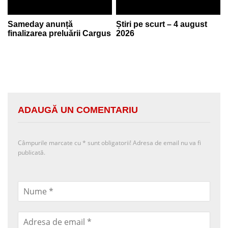
Sameday anunță
Știri pe scurt – 4 august
finalizarea preluării Cargus
2026
ADAUGĂ UN COMENTARIU
Câmpurile marcate cu
*
sunt obligatorii! Adresa de email nu va fi
publicată.