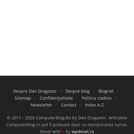
Despre Dan Dragomir
Despre blog
Blogroll
Sitemap
Confidențialitate
Politica cookies
Newsletter
Contact
Index A-Z
© 2011 - 2026 ComputerBlog.Ro by Dan Dragomir. Articolele
Computerblog.ro pot fi preluate doar cu menționarea sursei.
Devel with
♥
by
wpdevel.ro