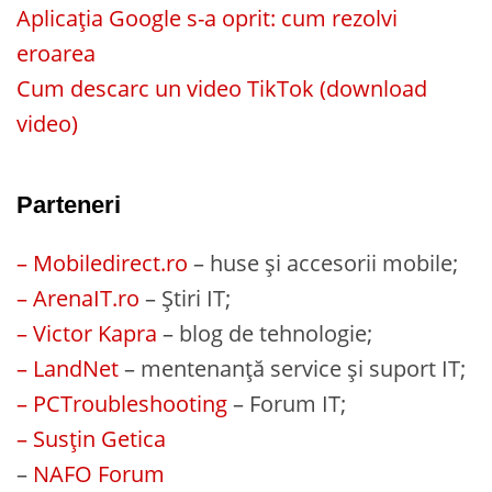
Aplicația Google s-a oprit: cum rezolvi
eroarea
Cum descarc un video TikTok (download
video)
Parteneri
– Mobiledirect.ro
– huse și accesorii mobile;
– ArenaIT.ro
– Știri IT;
– Victor Kapra
– blog de tehnologie;
– LandNet
– mentenanță service și suport IT;
– PCTroubleshooting
– Forum IT;
– Susțin Getica
–
NAFO Forum