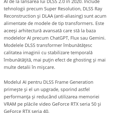
AI de la lansarea lui DLSS 2.0 în 2020. Include
tehnologii precum Super Resolution, DLSS Ray
Reconstruction și DLAA (anti-aliasing) sunt acum
alimentate de modele de tip transformers. Este
aceeși arhitectură avansată care stă la baza
modelelor AI precum ChatGPT, Flux sau Gemini.
Modelele DLSS transformer îmbunătățesc
calitatea imaginii cu stabilizare temporală
îmbunătățită, mai puțin efect de ghosting și mai
multe detalii în mișcare.
Modelul AI pentru DLSS Frame Generation
primește și el un upgrade, sporind astfel
performanța și reducând utilizarea memoriei
VRAM pe plăcile video GeForce RTX seria 50 și
GeForce RTX seria 40.