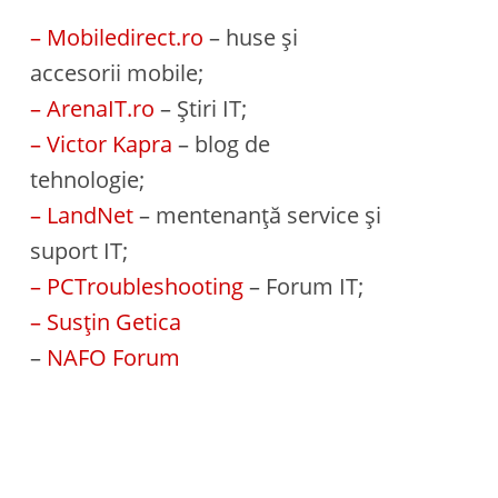
– Mobiledirect.ro
– huse și
accesorii mobile;
– ArenaIT.ro
– Știri IT;
– Victor Kapra
– blog de
tehnologie;
– LandNet
– mentenanță service și
suport IT;
– PCTroubleshooting
– Forum IT;
– Susțin Getica
–
NAFO Forum