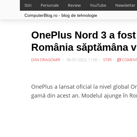
Stiri
Personale
Review
YouTube
Newsletter
ComputerBlog.ro - blog de tehnologie
OnePlus Nord 3 a fost 
România săptămâna vi
DAN DRAGOMIR
06-07-2023, 11:05
STIRI
COMENT
OnePlus a lansat oficial la nivel global O
gamă din acest an. Modelul ajunge în R