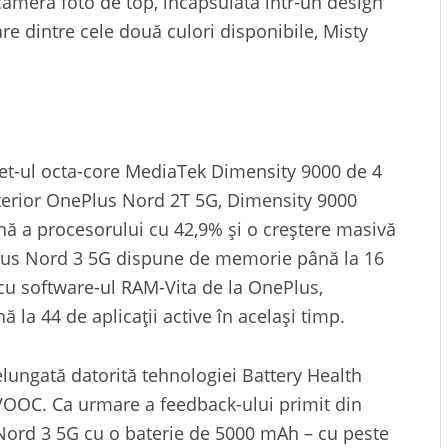
 camera foto de top, încapsulată într-un design
re dintre cele două culori disponibile, Misty
et-ul octa-core MediaTek Dimensity 9000 de 4
terior OnePlus Nord 2T 5G, Dimensity 9000
ă a procesorului cu 42,9% și o creștere masivă
lus Nord 3 5G dispune de memorie până la 16
u software-ul RAM-Vita de la OnePlus,
la 44 de aplicații active în același timp.
ungată datorită tehnologiei Battery Health
VOOC. Ca urmare a feedback-ului primit din
ord 3 5G cu o baterie de 5000 mAh – cu peste