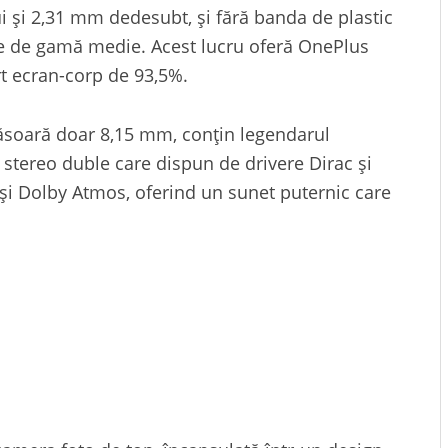
i și 2,31 mm dedesubt, și fără banda de plastic
e de gamă medie. Acest lucru oferă OnePlus
rt ecran-corp de 93,5%.
 măsoară doar 8,15 mm, conțin legendarul
 stereo duble care dispun de drivere Dirac și
 și Dolby Atmos, oferind un sunet puternic care