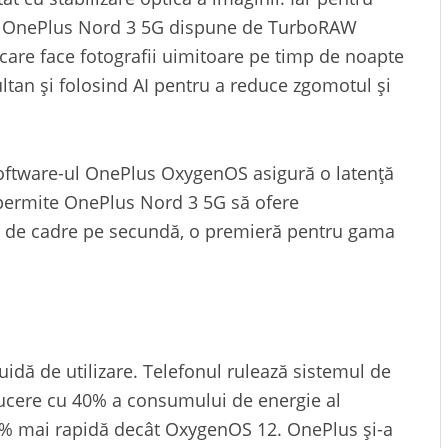
ade, OnePlus Nord 3 5G dispune de TurboRAW
care face fotografii uimitoare pe timp de noapte
ultan și folosind AI pentru a reduce zgomotul și
oftware-ul OnePlus OxygenOS asigură o latență
i permite OnePlus Nord 3 5G să ofere
 60 de cadre pe secundă, o premieră pentru gama
idă de utilizare. Telefonul rulează sistemul de
ucere cu 40% a consumului de energie al
 15% mai rapidă decât OxygenOS 12. OnePlus și-a