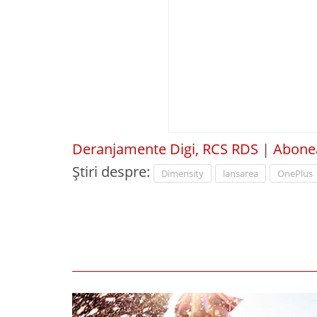
Deranjamente Digi, RCS RDS
|
Abonea
Știri despre:
Dimensity
lansarea
OnePlus