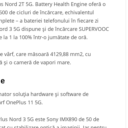
s Nord 2T 5G. Battery Health Engine oferă o
00 de cicluri de încărcare, echivalentul
plete – a bateriei telefonului în fiecare zi
Nord 3 5G dispune și de încărcare SUPERVOOC
e la 1 la 100% într-o jumătate de oră.
 de vârf, care măsoară 4129,88 mm2, cu
ță și o cameră de vapori mare.
ne
tor soluția hardware și software de
ârf OnePlus 11 5G.
Plus Nord 3 5G este Sony IMX890 de 50 de
t cu stabilizare optică a imaginii. Iar pentru