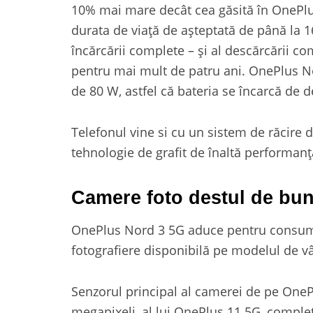
10% mai mare decât cea găsită în OnePlu
durata de viață de așteptată de până la 16
încărcării complete – și al descărcării com
pentru mai mult de patru ani. OnePlus 
de 80 W, astfel că bateria se încarcă de d
Telefonul vine si cu un sistem de răcire
tehnologie de grafit de înaltă performan
Camere foto destul de bu
OnePlus Nord 3 5G aduce pentru consuma
fotografiere disponibilă pe modelul de v
Senzorul principal al camerei de pe One
megapixeli, al lui OnePlus 11 5G, completa