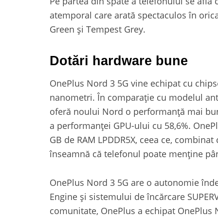
Pe partea din spate a telefonului se află
atemporal care arată spectaculos în orica
Green și Tempest Grey.
Dotări hardware bune
OnePlus Nord 3 5G vine echipat cu chips
nanometri. În comparație cu modelul an
oferă noului Nord o performanță mai bun
a performanței GPU-ului cu 58,6%. OneP
GB de RAM LPDDR5X, ceea ce, combinat c
înseamnă că telefonul poate menține până 
OnePlus Nord 3 5G are o autonomie îndel
Engine și sistemului de încărcare SUPER
comunitate, OnePlus a echipat OnePlus N