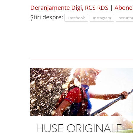
Deranjamente Digi, RCS RDS
|
Abonea
Știri despre:
Facebook
Instagram
securita