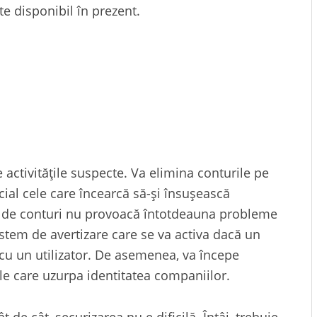
te disponibil în prezent.
 activitățile suspecte. Va elimina conturile pe
cial cele care încearcă să-și însușească
ri de conturi nu provoacă întotdeauna probleme
istem de avertizare care se va activa dacă un
 cu un utilizator. De asemenea, va începe
le care uzurpa identitatea companiilor.
 de cât, securizarea nu e dificilă. Întâi, trebuie