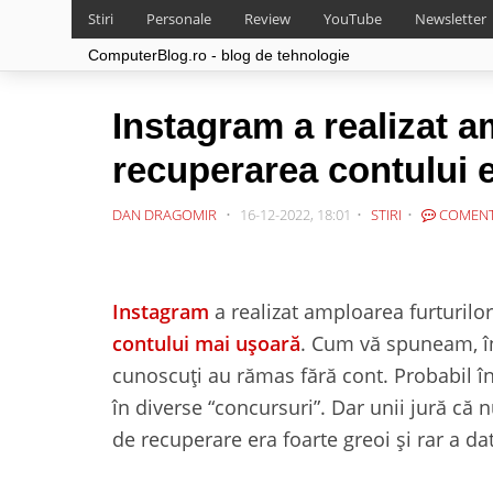
Stiri
Personale
Review
YouTube
Newsletter
ComputerBlog.ro - blog de tehnologie
Instagram a realizat a
recuperarea contului 
DAN DRAGOMIR
16-12-2022, 18:01
STIRI
COMENT
Instagram
a realizat amploarea furturilor
contului mai ușoară
. Cum vă spuneam, în
cunoscuți au rămas fără cont. Probabil î
în diverse “concursuri”. Dar unii jură că n
de recuperare era foarte greoi și rar a dat