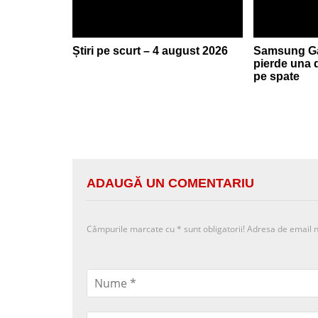
Știri pe scurt – 4 august 2026
Samsung Ga
pierde una 
pe spate
ADAUGĂ UN COMENTARIU
Câmpurile marcate cu
*
sunt obligatorii! Adresa de email n