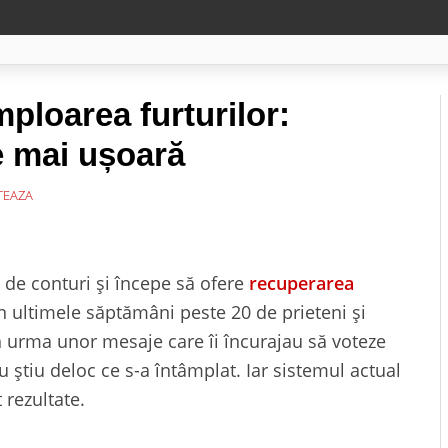
mploarea furturilor:
e mai ușoară
EAZA
 de conturi și începe să ofere
recuperarea
 ultimele săptămâni peste 20 de prieteni și
n urma unor mesaje care îi încurajau să voteze
u știu deloc ce s-a întâmplat. Iar sistemul actual
 rezultate.