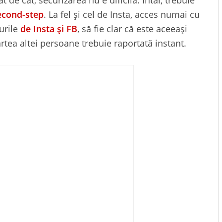
econd-step
. La fel și cel de Insta, acces numai cu
urile
de Insta și FB
, să fie clar că este aceeași
rtea altei persoane trebuie raportată instant.