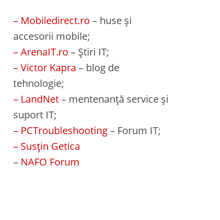
– Mobiledirect.ro
– huse și
accesorii mobile;
– ArenaIT.ro
– Știri IT;
– Victor Kapra
– blog de
tehnologie;
– LandNet
– mentenanță service și
suport IT;
– PCTroubleshooting
– Forum IT;
– Susțin Getica
–
NAFO Forum