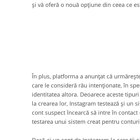
și vă oferă o nouă opțiune din ceea ce es
În plus, platforma a anunțat că urmărește
care le consideră rău intenționate, în spe
identitatea altora. Deoarece aceste tipu
la crearea lor, Instagram testează și un s
cont suspect încearcă să intre în contact
testarea unui sistem creat pentru conturi
Dacă ai un cont de Instagram la care ții cât