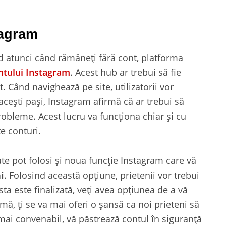
tagram
pid atunci când rămâneți fără cont, platforma
ntului Instagram
. Acest hub ar trebui să fie
. Când navighează pe site, utilizatorii vor
cești pași, Instagram afirmă că ar trebui să
robleme. Acest lucru va funcționa chiar și cu
e conturi.
te pot folosi și noua funcție Instagram care vă
i
. Folosind această opțiune, prietenii vor trebui
ta este finalizată, veți avea opțiunea de a vă
rmă, ți se va mai oferi o șansă ca noi prieteni să
 mai convenabil, vă păstrează contul în siguranță