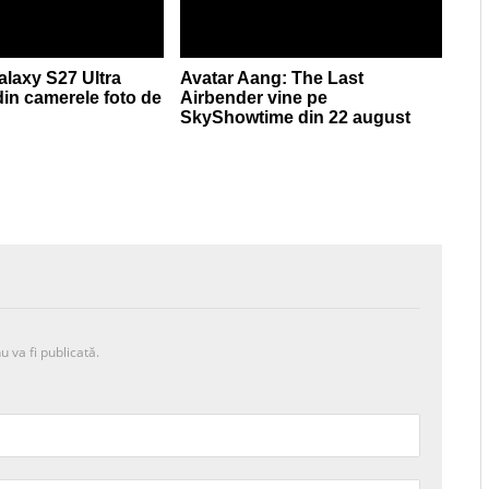
laxy S27 Ultra
Avatar Aang: The Last
din camerele foto de
Airbender vine pe
SkyShowtime din 22 august
u va fi publicată.