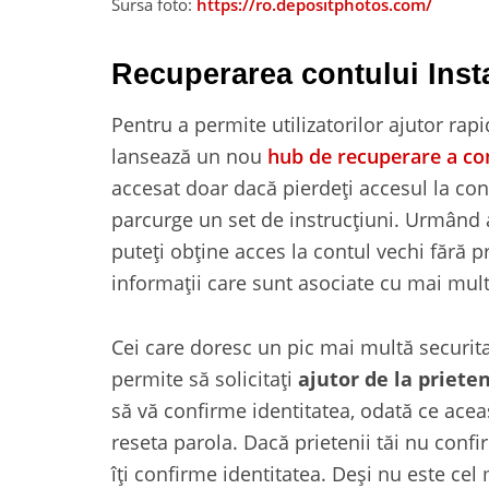
Sursa foto:
https://ro.depositphotos.com/
Recuperarea contului Ins
Pentru a permite utilizatorilor ajutor ra
lansează un nou
hub de recuperare a co
accesat doar dacă pierdeți accesul la cont
parcurge un set de instrucțiuni. Urmând a
puteți obține acces la contul vechi fără p
informații care sunt asociate cu mai mult
Cei care doresc un pic mai multă securita
permite să solicitați
ajutor de la prieten
să vă confirme identitatea, odată ce aceas
reseta parola. Dacă prietenii tăi nu confi
îți confirme identitatea. Deși nu este cel