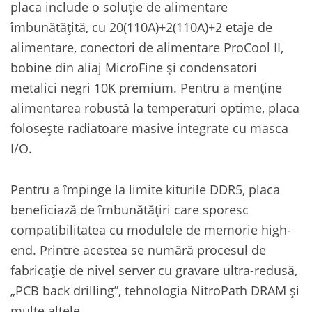
placa include o soluție de alimentare
îmbunătățită, cu 20(110A)+2(110A)+2 etaje de
alimentare, conectori de alimentare ProCool II,
bobine din aliaj MicroFine și condensatori
metalici negri 10K premium. Pentru a menține
alimentarea robustă la temperaturi optime, placa
folosește radiatoare masive integrate cu masca
I/O.
Pentru a împinge la limite kiturile DDR5, placa
beneficiază de îmbunătățiri care sporesc
compatibilitatea cu modulele de memorie high-
end. Printre acestea se numără procesul de
fabricație de nivel server cu gravare ultra-redusă,
„PCB back drilling”, tehnologia NitroPath DRAM și
multe altele.