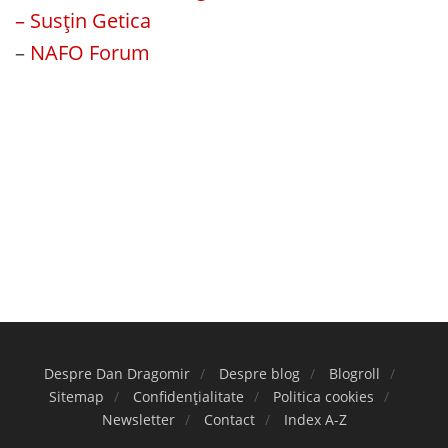
– Susțin Getica
–
NAFO Forum
Despre Dan Dragomir
Despre blog
Blogroll
Sitemap
Confidențialitate
Politica cookies
Newsletter
Contact
Index A-Z