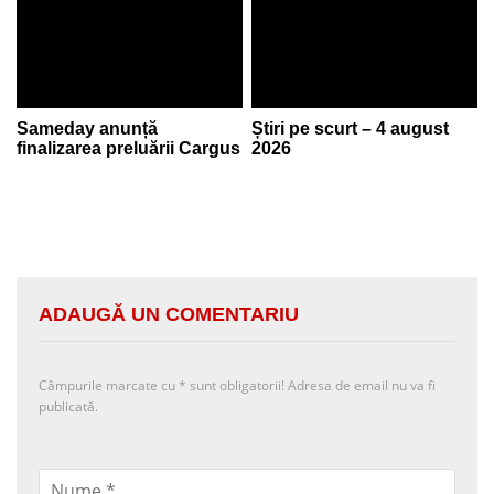
Sameday anunță
Știri pe scurt – 4 august
finalizarea preluării Cargus
2026
ADAUGĂ UN COMENTARIU
Câmpurile marcate cu
*
sunt obligatorii! Adresa de email nu va fi
publicată.