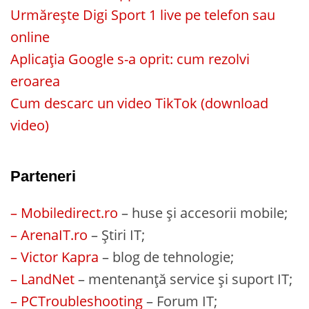
Urmărește Digi Sport 1 live pe telefon sau
online
Aplicația Google s-a oprit: cum rezolvi
eroarea
Cum descarc un video TikTok (download
video)
Parteneri
– Mobiledirect.ro
– huse și accesorii mobile;
– ArenaIT.ro
– Știri IT;
– Victor Kapra
– blog de tehnologie;
– LandNet
– mentenanță service și suport IT;
– PCTroubleshooting
– Forum IT;