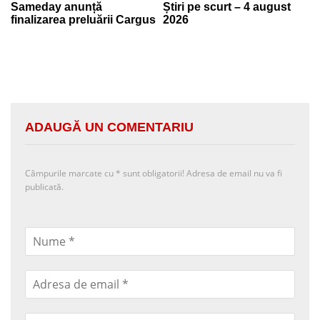
Sameday anunță
Știri pe scurt – 4 august
finalizarea preluării Cargus
2026
ADAUGĂ UN COMENTARIU
Câmpurile marcate cu
*
sunt obligatorii! Adresa de email nu va fi
publicată.