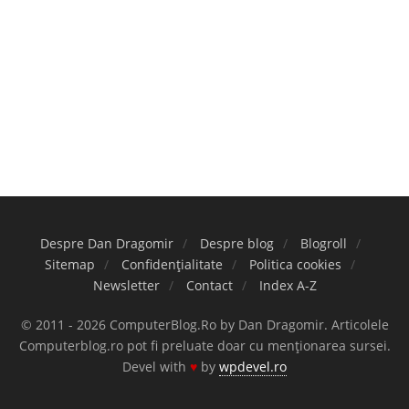
Despre Dan Dragomir
Despre blog
Blogroll
Sitemap
Confidențialitate
Politica cookies
Newsletter
Contact
Index A-Z
© 2011 - 2026 ComputerBlog.Ro by Dan Dragomir. Articolele
Computerblog.ro pot fi preluate doar cu menționarea sursei.
Devel with
♥
by
wpdevel.ro