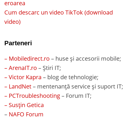
eroarea
Cum descarc un video TikTok (download
video)
Parteneri
– Mobiledirect.ro
– huse și accesorii mobile;
– ArenaIT.ro
– Știri IT;
– Victor Kapra
– blog de tehnologie;
– LandNet
– mentenanță service și suport IT;
– PCTroubleshooting
– Forum IT;
– Susțin Getica
–
NAFO Forum