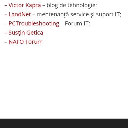
– Victor Kapra
– blog de tehnologie;
– LandNet
– mentenanță service și suport IT;
– PCTroubleshooting
– Forum IT;
– Susțin Getica
–
NAFO Forum