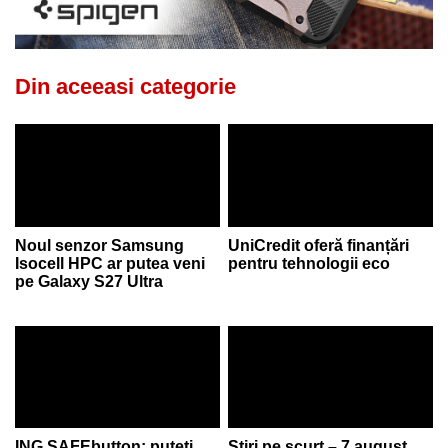
Din aceeasi categorie
Noul senzor Samsung
UniCredit oferă finanțări
Isocell HPC ar putea veni
pentru tehnologii eco
pe Galaxy S27 Ultra
ING SAFEbutton: puteți
Știri pe scurt – 7 august