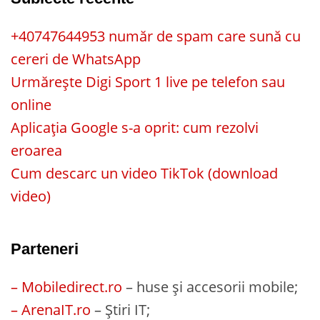
+40747644953 număr de spam care sună cu
cereri de WhatsApp
Urmărește Digi Sport 1 live pe telefon sau
online
Aplicația Google s-a oprit: cum rezolvi
eroarea
Cum descarc un video TikTok (download
video)
Parteneri
– Mobiledirect.ro
– huse și accesorii mobile;
– ArenaIT.ro
– Știri IT;