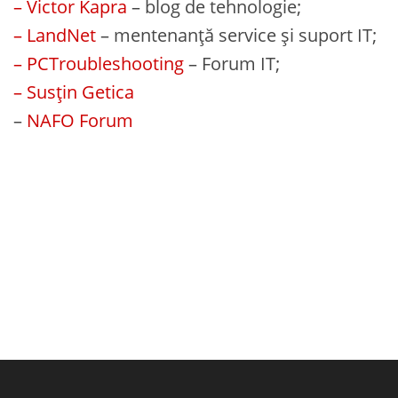
– Victor Kapra
– blog de tehnologie;
– LandNet
– mentenanță service și suport IT;
– PCTroubleshooting
– Forum IT;
– Susțin Getica
–
NAFO Forum