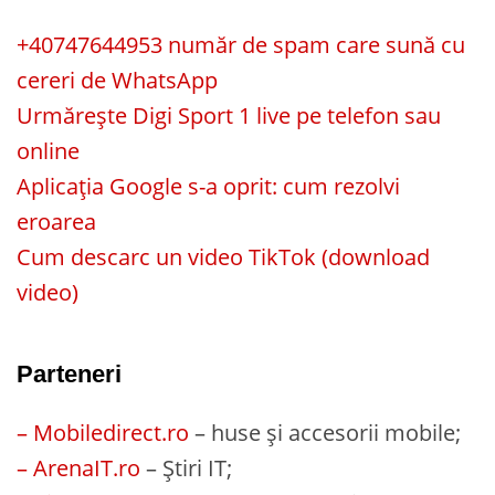
+40747644953 număr de spam care sună cu
cereri de WhatsApp
Urmărește Digi Sport 1 live pe telefon sau
online
Aplicația Google s-a oprit: cum rezolvi
eroarea
Cum descarc un video TikTok (download
video)
Parteneri
– Mobiledirect.ro
– huse și accesorii mobile;
– ArenaIT.ro
– Știri IT;