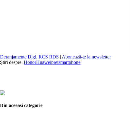
Deranjamente Digi, RCS RDS
|
Abonează-te la newsletter
Știri despre:
Honor
Huawei
pret
smartphone
Din aceeasi categorie