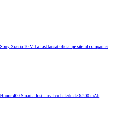
Sony Xperia 10 VII a fost lansat oficial pe site-ul companiei
Honor 400 Smart a fost lansat cu baterie de 6.500 mAh