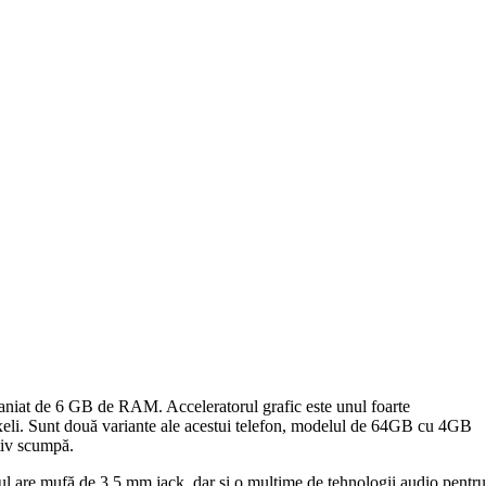
paniat de 6 GB de RAM. Acceleratorul grafic este unul foarte
xeli. Sunt două variante ale acestui telefon, modelul de 64GB cu 4GB
tiv scumpă.
l are mufă de 3.5 mm jack, dar și o mulțime de tehnologii audio pentru