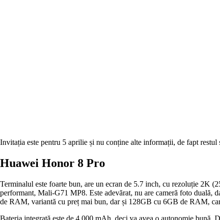
Invitația este pentru 5 aprilie și nu conține alte informații, de fapt restul 
Huawei Honor 8 Pro
Terminalul este foarte bun, are un ecran de 5.7 inch, cu rezoluție 2K 
performant, Mali-G71 MP8. Este adevărat, nu are cameră foto duală, da
de RAM, variantă cu preț mai bun, dar și 128GB cu 6GB de RAM, care v
Bateria integrată este de 4.000 mAh, deci va avea o autonomie bună. De