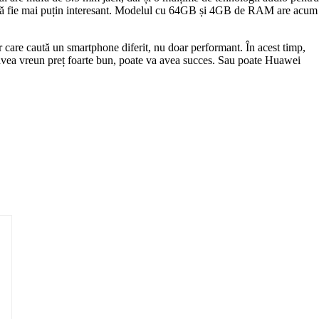
ro să fie mai puțin interesant. Modelul cu 64GB și 4GB de RAM are acum
r care caută un smartphone diferit, nu doar performant. În acest timp,
r avea vreun preț foarte bun, poate va avea succes. Sau poate Huawei