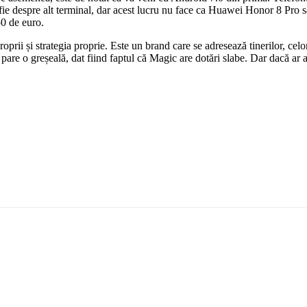
ă fie despre alt terminal, dar acest lucru nu face ca Huawei Honor 8 P
50 de euro.
rii și strategia proprie. Este un brand care se adresează tinerilor, celo
 pare o greșeală, dat fiind faptul că Magic are dotări slabe. Dar dacă a