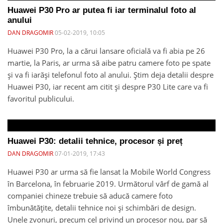
Huawei P30 Pro ar putea fi iar terminalul foto al
anului
DAN DRAGOMIR
05-02-2019, 10:05
Huawei P30 Pro, la a cărui lansare oficială va fi abia pe 26
martie, la Paris, ar urma să aibe patru camere foto pe spate
și va fi iarăși telefonul foto al anului. Știm deja detalii despre
Huawei P30, iar recent am citit și despre P30 Lite care va fi
favoritul publicului.
Huawei P30: detalii tehnice, procesor și preț
DAN DRAGOMIR
07-01-2019, 17:43
Huawei P30 ar urma să fie lansat la Mobile World Congress
în Barcelona, în februarie 2019. Următorul vârf de gamă al
companiei chineze trebuie să aducă camere foto
îmbunătățite, detalii tehnice noi și schimbări de design.
Unele zvonuri, precum cel privind un procesor nou, par să