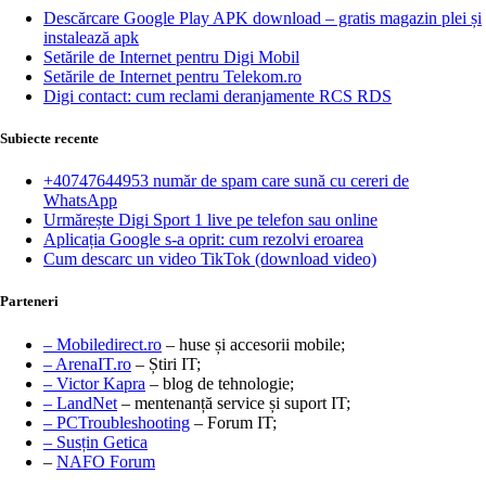
Descărcare Google Play APK download – gratis magazin plei și
instalează apk
Setările de Internet pentru Digi Mobil
Setările de Internet pentru Telekom.ro
Digi contact: cum reclami deranjamente RCS RDS
Subiecte recente
+40747644953 număr de spam care sună cu cereri de
WhatsApp
Urmărește Digi Sport 1 live pe telefon sau online
Aplicația Google s-a oprit: cum rezolvi eroarea
Cum descarc un video TikTok (download video)
Parteneri
– Mobiledirect.ro
– huse și accesorii mobile;
– ArenaIT.ro
– Știri IT;
– Victor Kapra
– blog de tehnologie;
– LandNet
– mentenanță service și suport IT;
– PCTroubleshooting
– Forum IT;
– Susțin Getica
–
NAFO Forum