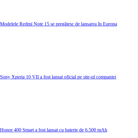
Modelele Redmi Note 15 se pregătesc de lansarea în Europa
Sony Xperia 10 VII a fost lansat oficial pe site-ul companiei
Honor 400 Smart a fost lansat cu baterie de 6.500 mAh