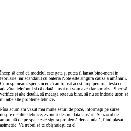
Încep să cred că modelul este gata și putea fi lansat bine-mersi în
februarie, iar scandalul cu bateria Note este singura cauză a amânării.
Cum spuneam, sper sincer că au folosit acest timp pentru a testa cu
adevărat telefonul și că odată lansat nu vom avea iar surprize. Sper să
verifice și alte detalii, să meargă rețeaua bine, să nu se îndoaie ușor, să
nu aibe alte probleme tehnice.
Pînă acum am văzut mai multe seturi de poze, informații pe surse
despre detaliile tehnice, zvonuri despre data lansării. Senzorul de
amprentă de pe spate este sigura problemă deocamdată, fiind plasat
asimetric. Va trebui să te obișnuiești cu el.