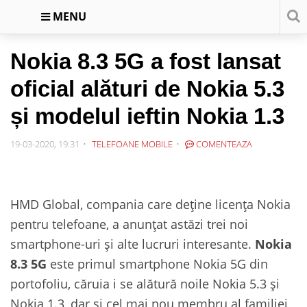
MENU
Nokia 8.3 5G a fost lansat
oficial alături de Nokia 5.3
și modelul ieftin Nokia 1.3
19-03-2020, 19:31
TELEFOANE MOBILE
COMENTEAZA
HMD Global, compania care deține licența Nokia
pentru telefoane, a anunțat astăzi trei noi
smartphone-uri și alte lucruri interesante.
Nokia
8.3 5G
este primul smartphone Nokia 5G din
portofoliu, căruia i se alătură noile Nokia 5.3 și
Nokia 1.3, dar și cel mai nou membru al familiei