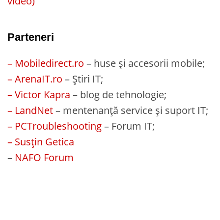
video)
Parteneri
– Mobiledirect.ro
– huse și accesorii mobile;
– ArenaIT.ro
– Știri IT;
– Victor Kapra
– blog de tehnologie;
– LandNet
– mentenanță service și suport IT;
– PCTroubleshooting
– Forum IT;
– Susțin Getica
–
NAFO Forum