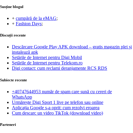
Susține blogul
+
cumpără de la eMAG
;
+
Fashion Days
;
Discuții recente
Descărcare Google Play APK download – gratis magazin plei și
instalează apk
Setările de Internet pentru Digi Mobil
Setările de Internet pentru Telekom.ro
Digi contact: cum reclami deranjamente RCS RDS
Subiecte recente
+40747644953 număr de spam care sună cu cereri de
WhatsApp
Urmărește Digi Sport 1 live pe telefon sau online
Aplicația Google s-a oprit: cum rezolvi eroarea
Cum descarc un video TikTok (download video)
Parteneri