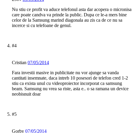
Nu stiu ce profit va aduce telefonul asta dar acopera o micronisa
care poate candva va prinde la public. Dupa ce le-a mers bine
celor de la Samsung marind diagonala au zis ca de ce nu sa
incerce si cu telefoane de genul.
#4
Cristian
07/05/2014
Fara investii masive in publicitate nu vor ajunge sa vanda
cantitati insemnate, daca intreb 10 posesori de telefon cred 1-2
stiu ca exista unul cu videoproiector incorporat ca samsung
beam. Samsung nu vrea sa riste, asta e.. o sa ramana un device
neobisnuit doar
#5
Gorby
07/05/2014