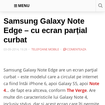
MENU
Samsung Galaxy Note
Edge – cu ecran parțial
curbat
03-09-2014, 19:28
TELEFOANE MOBILE
COMENTEAZA
Samsung Galaxy Note Edge are un ecran parțial
curbat – este modelul care a circulat pe internet
ca fiind întâi iPhone 6, apoi Galaxy S5, apoi
Note
4
… de fapt era altceva, conform
The Verge
. Are
multe din caracteristicile lui Galaxy Note 4,
inclusiv stylus, dar și acest ecran care îți permite