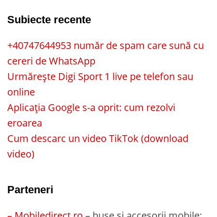
Subiecte recente
+40747644953 număr de spam care sună cu
cereri de WhatsApp
Urmărește Digi Sport 1 live pe telefon sau
online
Aplicația Google s-a oprit: cum rezolvi
eroarea
Cum descarc un video TikTok (download
video)
Parteneri
– Mobiledirect.ro
– huse și accesorii mobile;