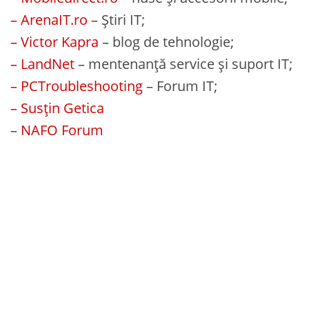
– ArenaIT.ro
– Știri IT;
– Victor Kapra
– blog de tehnologie;
– LandNet
– mentenanță service și suport IT;
– PCTroubleshooting
– Forum IT;
– Susțin Getica
–
NAFO Forum