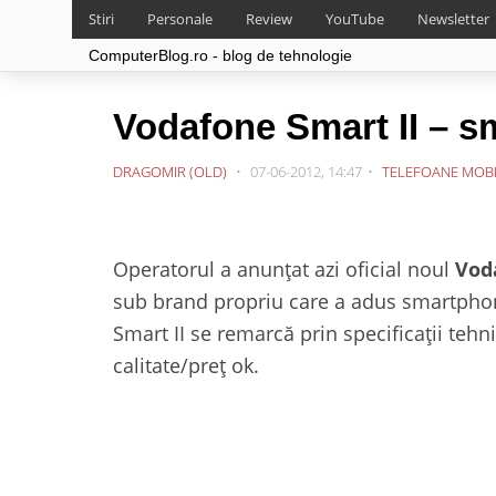
Stiri
Personale
Review
YouTube
Newsletter
ComputerBlog.ro - blog de tehnologie
Vodafone Smart II – s
DRAGOMIR (OLD)
07-06-2012, 14:47
TELEFOANE MOB
Operatorul a anunțat azi oficial noul
Vod
sub brand propriu care a adus smartphon
Smart II se remarcă prin specificații tehn
calitate/preț ok.