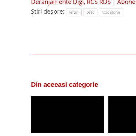
Deranjamente Digi, RCS RDS
|
Abonea
Știri despre:
ieftin
pret
Vodafone
Din aceeasi categorie