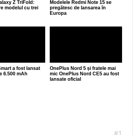
axy Z TriFold:
Modelele Redmi Note 15 se
re modelul cu trei
pregătesc de lansarea în
Europa
mart a fost lansat
OnePlus Nord 5 și fratele mai
de 6.500 mAh
mic OnePlus Nord CE5 au fost
lansate oficial
#1