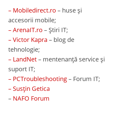
– Mobiledirect.ro
– huse și
accesorii mobile;
– ArenaIT.ro
– Știri IT;
– Victor Kapra
– blog de
tehnologie;
– LandNet
– mentenanță service și
suport IT;
– PCTroubleshooting
– Forum IT;
– Susțin Getica
–
NAFO Forum