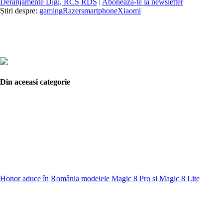
Deranjamente Digi, RCS RDS
|
Abonează-te la newsletter
Știri despre:
gaming
Razer
smartphone
Xiaomi
Din aceeasi categorie
Honor aduce în România modelele Magic 8 Pro și Magic 8 Lite