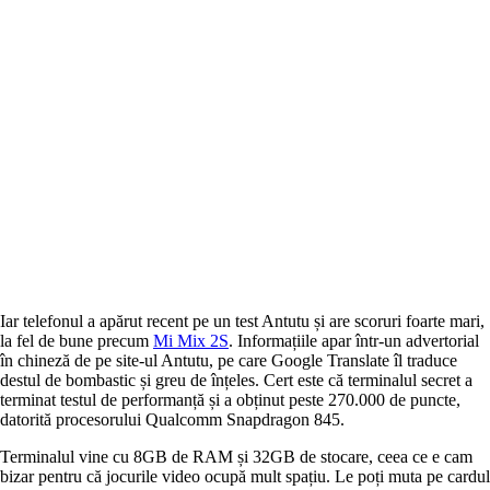
Iar telefonul a apărut recent pe un test Antutu și are scoruri foarte mari,
la fel de bune precum
Mi Mix 2S
. Informațiile apar într-un advertorial
în chineză de pe site-ul Antutu, pe care Google Translate îl traduce
destul de bombastic și greu de înțeles. Cert este că terminalul secret a
terminat testul de performanță și a obținut peste 270.000 de puncte,
datorită procesorului Qualcomm Snapdragon 845.
Terminalul vine cu 8GB de RAM și 32GB de stocare, ceea ce e cam
bizar pentru că jocurile video ocupă mult spațiu. Le poți muta pe cardul