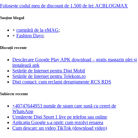
Folosește codul meu de discount de 1.500 de lei: ACBLOGMAX
Susține blogul
+
cumpără de la eMAG
;
+
Fashion Days
;
Discuții recente
Descărcare Google Play APK download – gratis magazin plei și
instalează apk
Setările de Internet pentru Digi Mobil
Setările de Internet pentru Telekom.ro
Digi contact: cum reclami deranjamente RCS RDS
Subiecte recente
+40747644953 număr de spam care sună cu cereri de
WhatsApp
Urmărește Digi Sport 1 live pe telefon sau online
Aplicația Google s-a oprit: cum rezolvi eroarea
Cum descarc un video TikTok (download video)