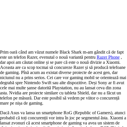
Prim oară când am văzut numele Black Shark m-am gândit că de fapt
este un telefon Razer, evenutal o nouă variantă pentru
Razer Phone
,
dar apoi am căutat online și se pare că este o nouă divizie a Xiaomi.
Aceasta are ca scop tocmai să concureze Razer și să producă telefoane
de gaming. Pînă acum au existat diverse proiecte de acest gen, dar
niciunul nu a prins serios. Cei care vor gaming mobil se orientează mai
degrabă spre Nintendo Swift sau alte dispozitive. Deși Sony ar fi avut
cele mai multe șanse datorită Playstation, nu au lansat ceva din zona
asta. Nvidia are proiecte similare cu tableta Shield, dar nu a făcut un
telefon pe măsură. Dar este posibil să vedem pe viitor o concurență
mare pe nișa de gaming.
Dacă Asus va lansa un smartphone RoG (Republic of Gamers), atunci
probabil că toți concurenții vor intra în joc pe segmentul ăsta. Xiaomi a
lansat zvonuri că acest smartphone de gaming va avea un sistem de