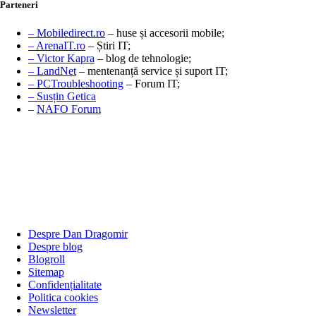
Parteneri
– Mobiledirect.ro
– huse și accesorii mobile;
– ArenaIT.ro
– Știri IT;
– Victor Kapra
– blog de tehnologie;
– LandNet
– mentenanță service și suport IT;
– PCTroubleshooting
– Forum IT;
– Susțin Getica
–
NAFO Forum
Despre Dan Dragomir
Despre blog
Blogroll
Sitemap
Confidențialitate
Politica cookies
Newsletter