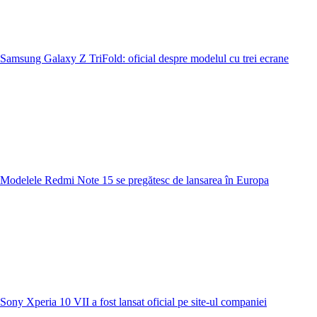
Samsung Galaxy Z TriFold: oficial despre modelul cu trei ecrane
Modelele Redmi Note 15 se pregătesc de lansarea în Europa
Sony Xperia 10 VII a fost lansat oficial pe site-ul companiei